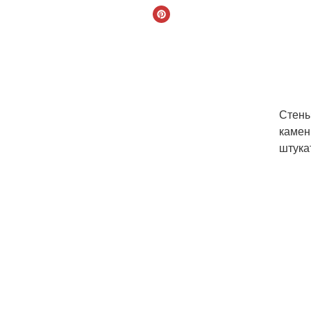
Стены
камен
штукат