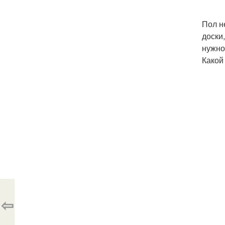
Пол н
доски
нужно
Какой
⇦