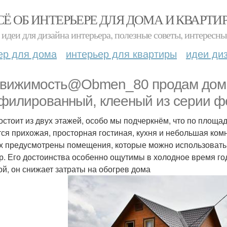
СЁ ОБ ИНТЕРЬЕРЕ ДЛЯ ДОМА И КВАРТИ
идеи для дизайна интерьера, полезные советы, интересны
ер для дома
интерьер для квартиры
идеи ди
вижимость@Obmen_80 продам дом п
филированный, клееный из серии ф
остоит из двух этажей, особо мы подчеркнём, что по площа
ся прихожая, просторная гостиная, кухня и небольшая комна
х предусмотрены помещения, которые можно использовать в
р. Его достоинства особенно ощутимы в холодное время год
ой, он снижает затраты на обогрев дома