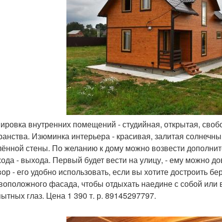
нировка внутренних помещений - студийная, открытая, своб
ранства. Изюминка интерьера - красивая, залитая солнечн
лённой стены. По желанию к дому можно возвести дополнит
хода - выхода. Первый будет вести на улицу, - ему можно д
двор - его удобно использовать, если вы хотите достроить б
воположного фасада, чтобы отдыхать наедине с собой или в
ытных глаз. Цена 1 390 т. р. 89145297797.