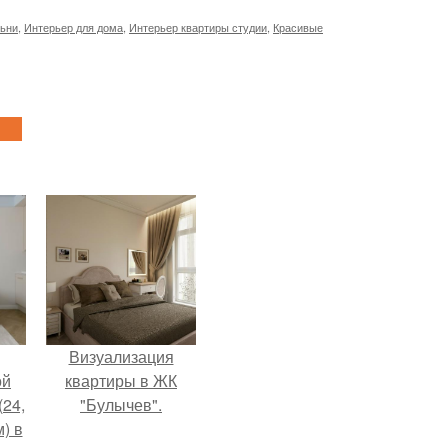
льни
,
Интерьер для дома
,
Интерьер квартиры студии
,
Красивые
Визуализация
ой
квартиры в ЖК
(24,
"Булычев".
) в