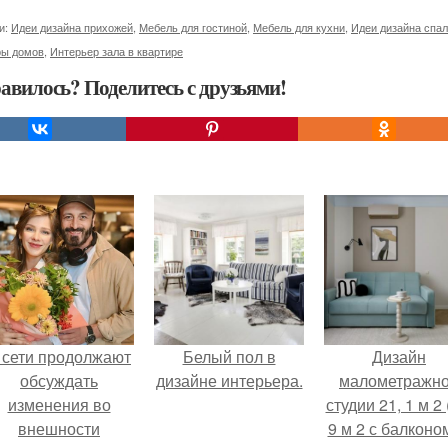
и:
Идеи дизайна прихожей
,
Мебель для гостиной
,
Мебель для кухни
,
Идеи дизайна спа
ры домов
,
Интерьер зала в квартире
авилось? Поделитесь с друзьями!
 сети продолжают
Белый пол в
Дизайн
обсуждать
дизайне интерьера.
малометражн
изменения во
студии 21, 1 м 2 
внешности
9 м 2 с балконом