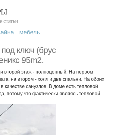
РЫ
е статьи
зайна
мебель
од ключ (брус
еникс 95m2.
ди второй этаж - полноценный. На первом
та, на втором - холл и две спальни. На обоих
 качестве санузлов. В доме есть тепловой
а, потому что фактически являясь тепловой