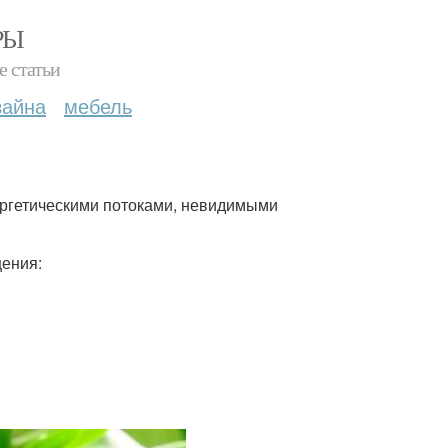
РЫ
е статьи
зайна
мебель
ергетическими потоками, невидимыми
щения: