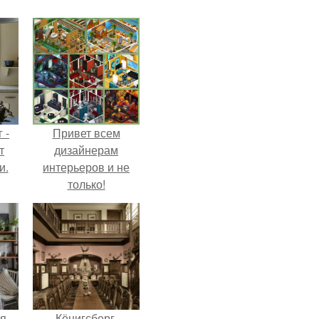
 -
Привет всем
т
дизайнерам
и.
интерьеров и не
только!
я
Кёнигсберг.