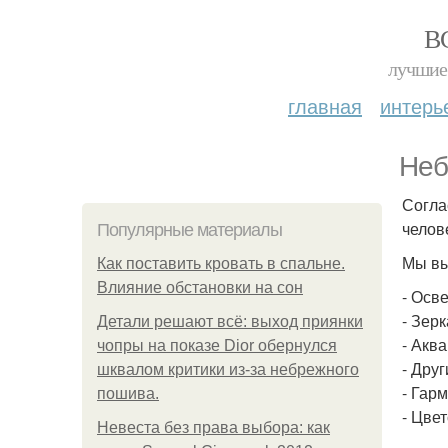
В
лучшие 
главная
интерь
Неб
Согла
челов
Популярные материалы
Мы вы
Как поставить кровать в спальне.
Влияние обстановки на сон
- Осв
- Зер
Детали решают всё: выход приянки
- Акв
чопры на показе Dior обернулся
- Дру
шквалом критики из-за небрежного
- Гарм
пошива.
- Цве
Невеста без права выбора: как