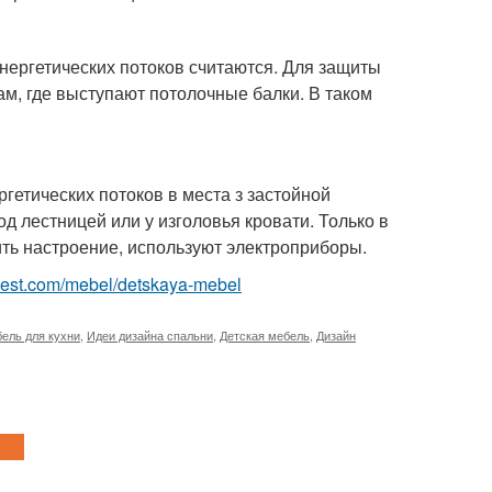
ергетических потоков считаются. Для защиты
м, где выступают потолочные балки. В таком
гетических потоков в места з застойной
д лестницей или у изголовья кровати. Только в
ить настроение, используют электроприборы.
ru-best.com/mebel/detskaya-mebel
ель для кухни
,
Идеи дизайна спальни
,
Детская мебель
,
Дизайн