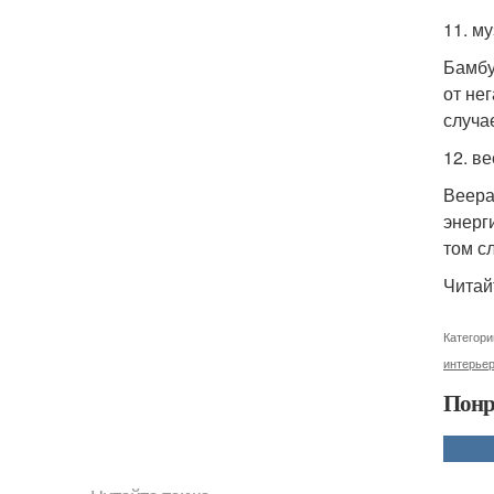
11. м
Бамбу
от не
случа
12. ве
Веера
энерг
том с
Читай
Категори
интерье
Понр