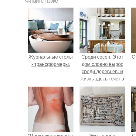
Читайте также
Журнальные столы
Среди сосен. Этот
О
- трансформеры.
дом словно вырос
среди деревьев, и
жизнь здесь течет в
собственном ритме
- спокойно, без
спешки и лишнего
шума.
"Проиллюстрированные
Эко - панно
С