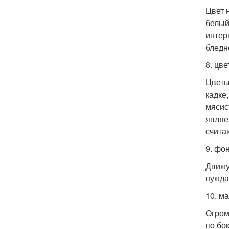
Цвет 
белый
интер
бледн
8. цве
Цветы
кадке
мясис
являе
счита
9. фо
Движу
нужда
10. м
Огром
по бо