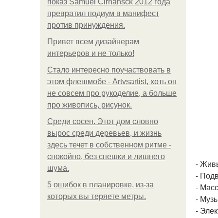
показ Samuel Cirnansck 2012 года
превратил подиум в манифест
против принуждения.
Привет всем дизайнерам
интерьеров и не только!
Стало интересно поучаствовать в
этом флешмобе - Artvsartist, хоть он
не совсем про рукоделие, а больше
про живопись, рисунок.
Среди сосен. Этот дом словно
вырос среди деревьев, и жизнь
здесь течет в собственном ритме -
спокойно, без спешки и лишнего
- Жив
шума.
- Под
5 ошибок в планировке, из-за
- Мас
которых вы теряете метры.
- Муз
- Эле