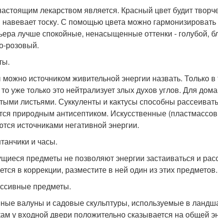
настоящим лекарством является. Красный цвет будит творчес
 навевает тоску. С помощью цвета можно гармонизировать
ьера лучше спокойные, ненасыщенные оттенки - голубой, б
о-розовый.
ты.
 можно источником живительной энергии назвать. Только в т
, то уже только это нейтрализует злых духов углов. Для дом
тыми листьями. Суккуленты и кактусы способны рассеивать
тся природным антисептиком. Искусственные (пластмассов
ются источниками негативной энергии.
нтанчики и часы.
щиеся предметы не позволяют энергии застаиваться и расс
ется в коррекции, разместите в ней один из этих предметов.
ассивные предметы.
ные валуны и садовые скульптуры, используемые в ландша
кам у входной двери положительно сказывается на общей э