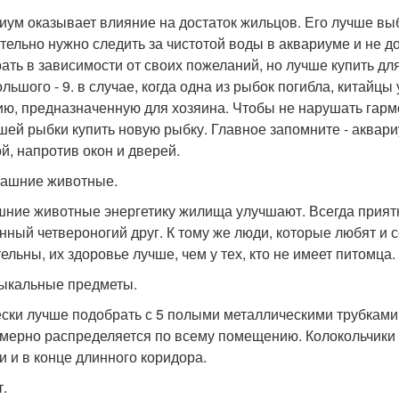
иум оказывает влияние на достаток жильцов. Его лучше вы
тельно нужно следить за чистотой воды в аквариуме и не 
ать в зависимости от своих пожеланий, но лучше купить для
ольшого - 9. в случае, когда одна из рыбок погибла, китайц
ию, предназначенную для хозяина. Чтобы не нарушать гар
шей рыбки купить новую рыбку. Главное запомните - аквари
ой, напротив окон и дверей.
машние животные.
ние животные энергетику жилища улучшают. Всегда приятне
нный четвероногий друг. К тому же люди, которые любят и
ельны, их здоровье лучше, чем у тех, кто не имеет питомца.
зыкальные предметы.
ски лучше подобрать с 5 полыми металлическими трубками,
мерно распределяется по всему помещению. Колокольчики 
и и в конце длинного коридора.
т.