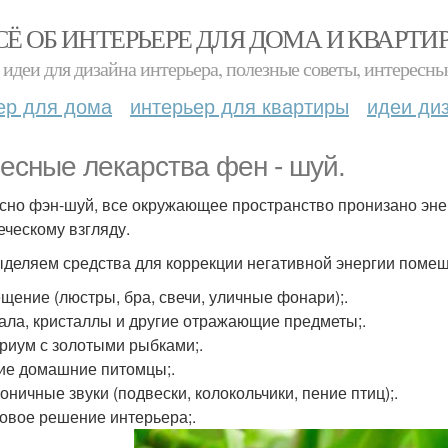
СЁ ОБ ИНТЕРЬЕРЕ ДЛЯ ДОМА И КВАРТИ
идеи для дизайна интерьера, полезные советы, интересны
ер для дома
интерьер для квартиры
идеи ди
есные лекарства фен - шуй.
сно фэн-шуй, все окружающее пространство пронизано эн
еческому взгляду.
деляем средства для коррекции негативной энергии поме
ещение (люстры, бра, свечи, уличные фонари);.
кала, кристаллы и другие отражающие предметы;.
ариум с золотыми рыбками;.
гие домашние питомцы;.
оничные звуки (подвески, колокольчики, пение птиц);.
товое решение интерьера;.