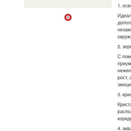
1. ос
Идеал
допол
незам
окруж
2. зер
С пом
приум
нежел
рост,
эмоци
3. кр
Крист
распо
корид
4. акв