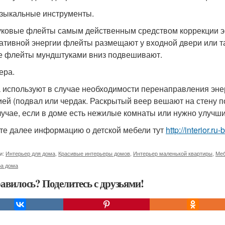
узыкальные инструменты.
ковые флейты самым действенным средством коррекции эн
гативной энергии флейты размещают у входной двери или та
е флейты мундштуками вниз подвешивают.
ера.
 используют в случае необходимости перенаправления энер
ией (подвал или чердак. Раскрытый веер вешают на стену по
лучае, если в доме есть нежилые комнаты или нужно улучш
те далее информацию о детской мебели тут
http://interior.
и:
Интерьер для дома
,
Красивые интерьеры домов
,
Интерьер маленькой квартиры
,
Меб
ра дома
авилось? Поделитесь с друзьями!