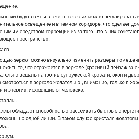
вещение.
ьными будут лампы, яркость которых можно регулировать в
нительное освещение и в темном коридоре, что сделает д
енимым средством коррекции из-за того, что в них сочетают
ающее пространство.
кала.
ощью зеркал можно визуально изменить размеры помещени
ножить то, что отражается в зеркале (красивый пейзаж за о
ательно вешать напротив супружеской кровати, окон и две
 а смотреться в зеркало желательно , внимание, только в хо
и и энергии, исходящие от человека.
исталлы.
аллы обладают способностью рассеивать быстрые энергетич
ложены на одной линии. В таком случае кристалл желательн
ора.
ариум.