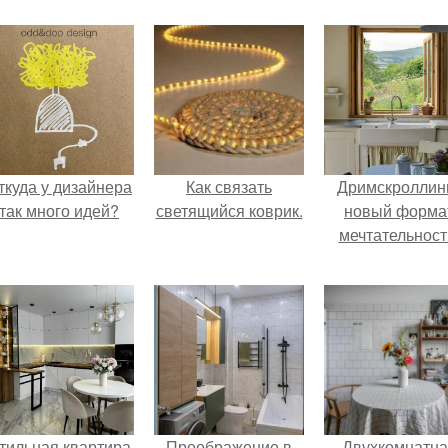
ткуда у дизайнера
Как связать
Дримскроллинг
так много идей?
светящийся коврик.
новый форма
мечтательност
тильная квартира
Преображение в
Двухкомнатна