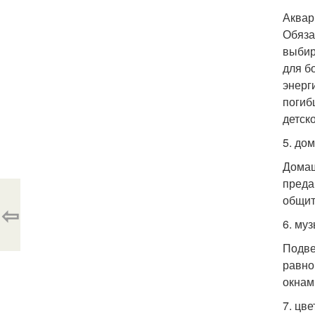
Аквар
Обяза
выбир
для б
энерг
погиб
детск
5. до
Домаш
преда
общит
⇦
6. му
Подве
равно
окнам
7. цве