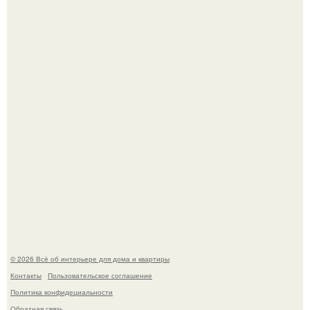
Готовясь к поездке, мы листали путеводители по городу
и наткнулись на фотографию белого дворца.
Квартира дипломата. Дизайнер Татьяна Сорокина -
Ильина создала классический интерьер для возрастной
пары в квартире площадью 82, 5 кв.
© 2026 Всё об интерьере для дома и квартиры
Контакты
Пользовательское соглашение
Политика конфидециальности
Обратная связь