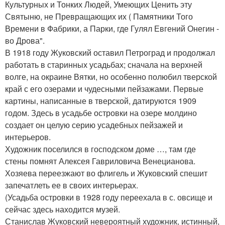
Культурных и Тонких Людей, Умеющих Ценить эту
Святыню, не Превращающих их ( Памятники Того
Времени в Фабрики, а Парки, где Гулял Евгений Онегин -
во Дрова".
В 1918 году Жуковский оставил Петроград и продолжал
работать в старинных усадьбах; сначала на верхней
волге, на окраине Вятки, но особенно полюбил тверской
край с его озерами и чудесными пейзажами. Первые
картины, написанные в тверской, датируются 1909
годом. Здесь в усадьбе островки на озере молдино
создает он целую серию усадебных пейзажей и
интерьеров.
Художник поселился в господском доме …, там где
стены помнят Алексея Гавриловича Венецианова.
Хозяева переезжают во флигель и Жуковский спешит
запечатлеть ее в своих интерьерах.
(Усадьба островки в 1928 году переехала в с. овсище и
сейчас здесь находится музей.
Станислав Жуковский невероятный художник, истинный,