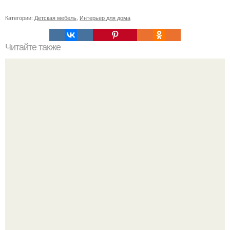
Категории:
Детская мебель
,
Интерьер для дома
Читайте также
Резьба по дереву в стиле барокко. Резьба по дереву:
стилистические направления и характерные узоры.