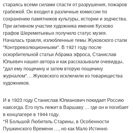
стараясь всеми силами спасти от разрушения, пожаров
грабежей. Он входил в различные комиссии по
сохранению памятников культуры, истории и зодчества.
При активном участии художника имение Кусково
графов Шереметьевых получило статус музея.
Началась травля, излюбленные темы Жуковского стали
"Контрреволюционными". В 1921 году после
оскорбительной статьи Абрама эфроса, Станислав
Юльевич нашел автора и как рассказывали очевидцы,
"дал ему пощечину и затем вторую пощечину
журналом"… Жуковского исключили из товарищества
художников.
И в 1923 году Станислав Юлианович покидает Россию
навсегда. Его путь лежит в Варшаву … где он и погибает
в концлагере в 1944 году.
"Я Большой Любитель Старины, в Особенности
Пушкинского Времени …, но как Мало Истинно