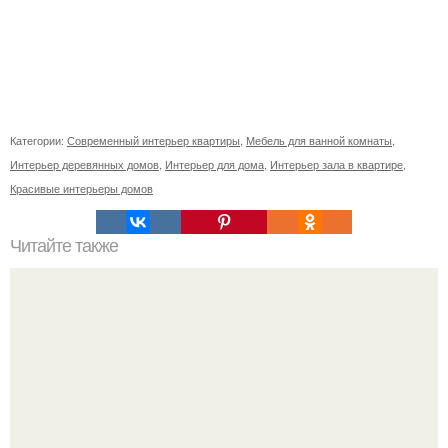
Категории:
Современный интерьер квартиры
,
Мебель для ванной комнаты
,
Интерьер деревянных домов
,
Интерьер для дома
,
Интерьер зала в квартире
,
Красивые интерьеры домов
Читайте также
Короб для вытяжки: инструкция по монтажу.