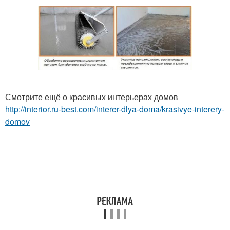
Смотрите ещё о красивых интерьерах домов
http://interior.ru-best.com/interer-dlya-doma/krasivye-interery-
domov