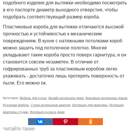
подобного изделия для вытяжки необходимо посмотреть
в его паспорте диаметр выходного отверстия, чтобы
подобрать соответствующий размер короба.
Пластиковые короба для вытяжки отличаются высокой
прочностью и устойчивостью к механическим
повреждениям. В кухне с натяжными потолками короб
можно зашить под потолочное полотно. Многие
укладывают такие короба просто поверх гарнитура, и он
становится совсем незаметен. В отличие от
гофрированных труб за пластиковым коробом легко
ухаживать - достаточно лишь протереть поверхность от
пыли. Его можно ок.
Категории:
Мебель для кухни
,
Дизайн интерьера дома
,
Красивые интерьеры домов
,
Кухонная мебель
,
Стили интерьеров квартир
,
Интерьер для квартиры
,
Интерьер
квартиры студии
,
Интерьер кухни в доме
Читайте также