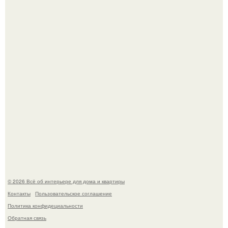
Круг замкнулся: психологиня Вероника Степанова снова
вышла замуж за собственного бывшего мужа.
Дизайн малометражной студии 21, 1 м 2 (24, 9 м 2 с
балконом) в Краснодаре.
© 2026 Всё об интерьере для дома и квартиры
Контакты
Пользовательское соглашение
Политика конфидециальности
Обратная связь