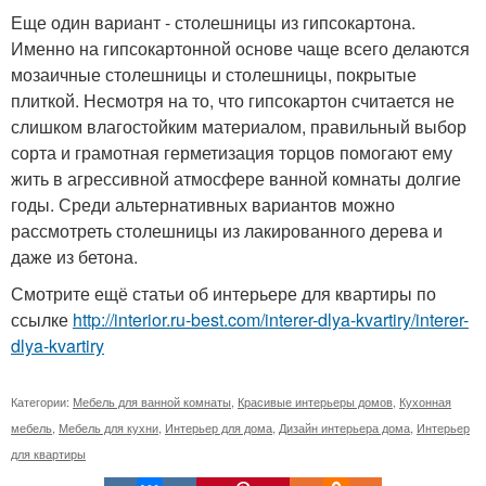
Еще один вариант - столешницы из гипсокартона.
Именно на гипсокартонной основе чаще всего делаются
мозаичные столешницы и столешницы, покрытые
плиткой. Несмотря на то, что гипсокартон считается не
слишком влагостойким материалом, правильный выбор
сорта и грамотная герметизация торцов помогают ему
жить в агрессивной атмосфере ванной комнаты долгие
годы. Среди альтернативных вариантов можно
рассмотреть столешницы из лакированного дерева и
даже из бетона.
Смотрите ещё статьи об интерьере для квартиры по
ссылке
http://interior.ru-best.com/interer-dlya-kvartiry/interer-
dlya-kvartiry
Категории:
Мебель для ванной комнаты
,
Красивые интерьеры домов
,
Кухонная
мебель
,
Мебель для кухни
,
Интерьер для дома
,
Дизайн интерьера дома
,
Интерьер
для квартиры