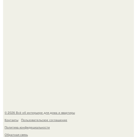
Откуда у дизайнера так много идей?
Дримскроллинг - новый формат мечтательности.
© 2026 Всё об интерьере для дома и квартиры
Контакты
Пользовательское соглашение
Политика конфидециальности
Обратная связь