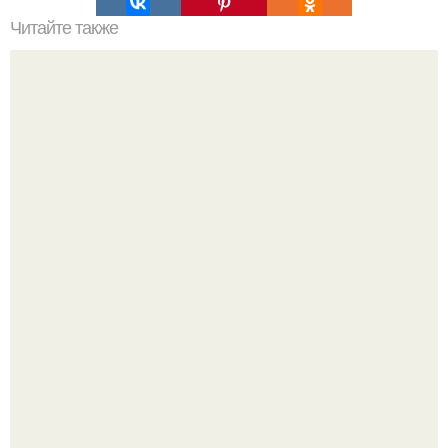
Читайте также
Ошибки интернет - магазинов.
Разноцветная керамическая плитка как украшение
интерьера.