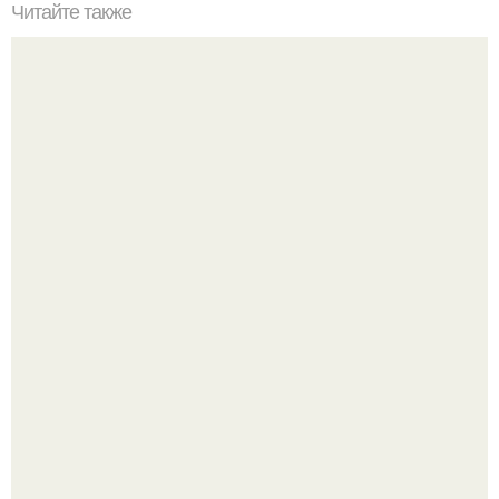
Читайте также
Тильда - фея домашнего уюта.
Среди сосен. Этот дом словно вырос среди деревьев, и
жизнь здесь течет в собственном ритме - спокойно, без
спешки и лишнего шума.