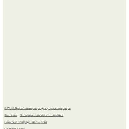
В Японии бесплатно раздают дома самураев - звучит как
план на новую жизнь.
Опишите интерьер кухни в 2-3 словах.
© 2026 Всё об интерьере для дома и квартиры
Контакты
Пользовательское соглашение
Политика конфидециальности
Обратная связь