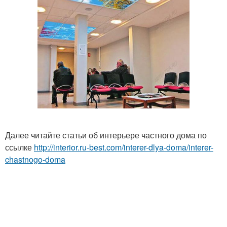
Далее читайте статьи об интерьере частного дома по
ссылке
http://interior.ru-best.com/interer-dlya-doma/interer-
chastnogo-doma