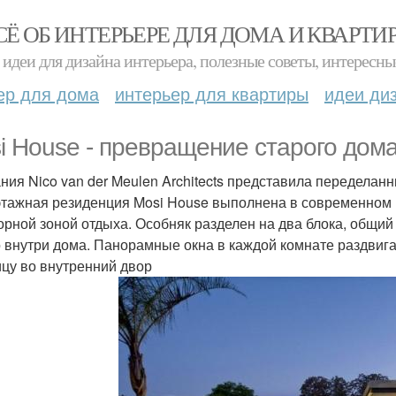
СЁ ОБ ИНТЕРЬЕРЕ ДЛЯ ДОМА И КВАРТИ
идеи для дизайна интерьера, полезные советы, интересны
ер для дома
интерьер для квартиры
идеи ди
i House - превращение старого дом
ния Nico van der Meulen Architects представила переделан
тажная резиденция Mosi House выполнена в современном г
орной зоной отдыха. Особняк разделен на два блока, общи
 внутри дома. Панорамные окна в каждой комнате раздвиг
ицу во внутренний двор