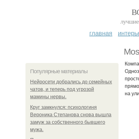
В
лучшие 
главная
интерь
Mos
Компа
Одноэ
Популярные материалы
прост
Нейросети добрались до семейных
прямо
чатов, и теперь под угрозой
на ул
мамины нервы.
Круг замкнулся: психологиня
Вероника Степанова снова вышла
замуж за собственного бывшего
мужа.