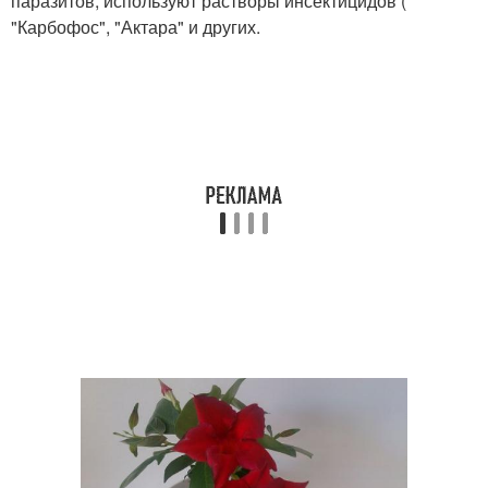
паразитов, используют растворы инсектицидов (
"Карбофос", "Актара" и других.