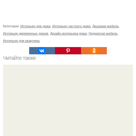
Категории:
Интерьер для дома
,
Интерьер частного дома
,
Дешевая мебель
,
Интерьер деревянных домов
,
Дизайн интерьера дома
,
Недорогая мебель
,
Интерьер для квартиры
Читайте также
Полезные советы - наличники на дверь.