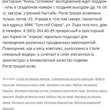
ресторане "Князь Потемкин" молодоженов ждет подарок
- ночь в свадебном номере с поздним выездом (до 16. 00
ч), завтрак, утренний бассейн. Регистрация возможна
только летом. 23. Атриум в толстом сквере, банкетный
зал адреса: МФК "Толстой Сквер", ул. Льва толстого, дом
9 телефон: 8 (953) 363-83-25 прекрасный и просторный
зал торжеств "атриум" идеально подходит для
проведения различных праздничных мероприятий.
Помещение, как и весь комплекс, выполнено в стиле
северный модерн, и сочетает в себе элегантность
архитектуры и великолепное качество отделки.
Регистрация возм.
Категории:
Стили интерьеров квартир
,
Современный интерьер квартиры
,
Мебель
для кухни
,
Интерьер кухни в доме
,
Интерьер для дома
,
Мебель для ванной
комнаты
,
Интерьер квартиры студии
,
Интерьер загородного дома
,
Интерьер зала в
квартире
,
Дизайн интерьера дома
,
Мебель для гостиной
,
Красивые интерьеры
домов
,
Интерьер частного дома
,
Интерьер дома внутри
,
Интерьер маленькой
квартиры