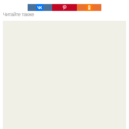
Читайте также
Наша группа и я, Алина лаврова.
Уютная светлая квартира в лучах солнца.