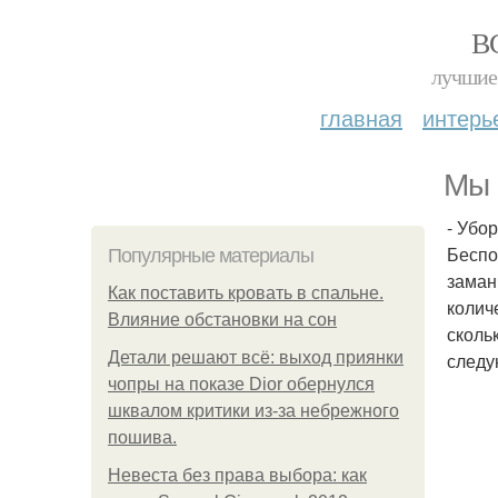
В
лучшие 
главная
интерь
Мы 
- Убор
Беспо
Популярные материалы
заман
Как поставить кровать в спальне.
колич
Влияние обстановки на сон
сколь
Детали решают всё: выход приянки
следу
чопры на показе Dior обернулся
шквалом критики из-за небрежного
пошива.
Невеста без права выбора: как