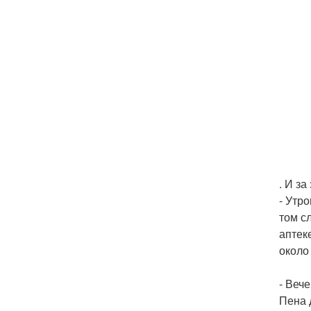
. И з
- Утр
том с
аптек
около
- Вече
Пена 