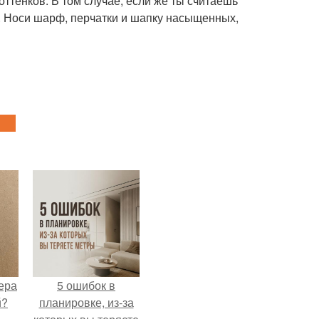
оттенков. В том случае, если же ты считаешь
х. Носи шарф, перчатки и шапку насыщенных,
ера
5 ошибок в
й?
планировке, из-за