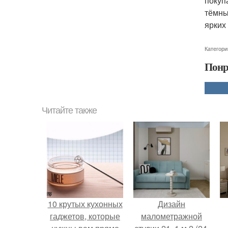
покуп
тёмны
ярких
Категори
Понр
Читайте также
10 крутых кухонных
Дизайн
гаджетов, которые
малометражной