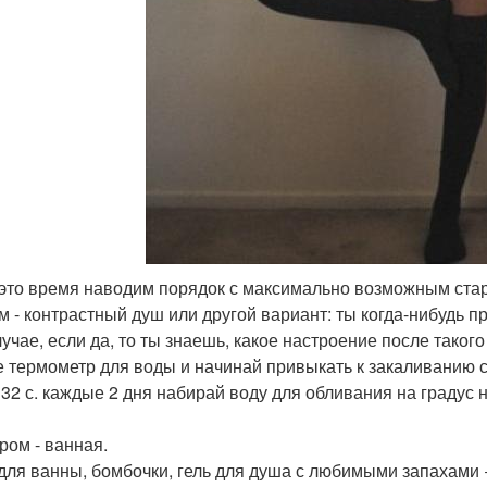
а это время наводим порядок с максимально возможным ста
ом - контрастный душ или другой вариант: ты когда-нибудь 
лучае, если да, то ты знаешь, какое настроение после тако
е термометр для воды и начинай привыкать к закаливанию с
 32 с. каждые 2 дня набирай воду для обливания на градус 
ром - ванная.
для ванны, бомбочки, гель для душа с любимыми запахами 