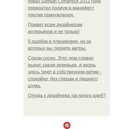
показ Samuel Cirnansck 2012 года
превратил подиум в манифест
против принуждения.
Привет всем дизайнерам
интерьеров и не только!
5 ошибок в планировке, из-за
которых вы теряете метры.
Среди сосен. Этот дом словно
вырос среди деревьев, и жизнь
здесь течет в собственном ритме -
спокойно, без спешки и лишнего
шума.
Откуда у дизайнера так много идей?