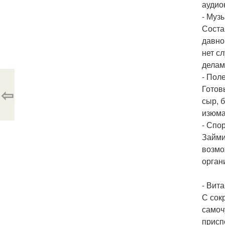
аудио
- Музы
Соста
давно
нет с
делам
- Пол
Готов
⇦
сыр, 
изюма
- Спор
Займи
возмо
орган
- Вит
С сок
самоч
присп