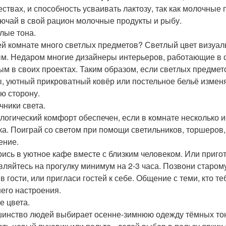
ествах, и способность усваивать лактозу, так как молочные
лючай в свой рацион молочные продукты и рыбу.
тлые тона.
ей комнате много светлых предметов? Светлый цвет визуал
м. Недаром многие дизайнеры интерьеров, работающие в 
ым в своих проектах. Таким образом, если светлых предмет
, уютный прикроватный ковёр или постельное бельё измен
ю сторону.
чники света.
логический комфорт обеспечен, если в комнате несколько ис
ка. Поиграй со светом при помощи светильников, торшеров, 
ение.
ись в уютное кафе вместе с близким человеком. Или пригот
вляйтесь на прогулку минимум на 2-3 часа. Позвони старому
 в гости, или пригласи гостей к себе. Общение с теми, кто 
его настроения.
е цвета.
инство людей выбирает осенне-зимнюю одежду тёмных тоно