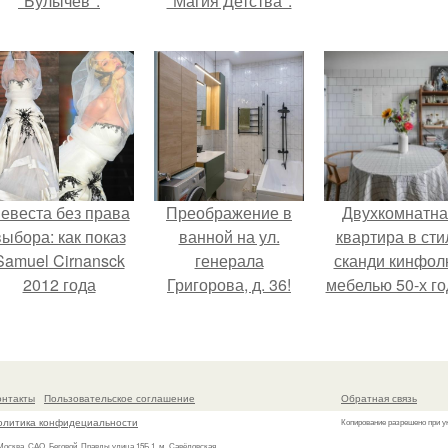
"Булычев".
"Магия Детства".
евеста без права
Преображение в
Двухкомнатна
выбора: как показ
ванной на ул.
квартира в сти
Samuel Cirnansck
генерала
сканди кинфол
2012 года
Григорова, д. 36!
мебелью 50-х го
ревратил подиум
в высотке на
 манифест против
котельническо
принуждения.
онтакты
Пользовательское соглашение
Обратная связь
олитика конфидециальности
Копирование разрешено при у
 Москва, САО, Беговой, Правды улица 15Б 1, м. Савёловская