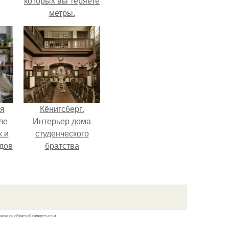
которых вы теряете
метры.
я
Кёнигсберг.
ле
Интерьер дома
к и
студенческого
дов
братства
"Германия".
й.
казании обратной гиперссылки.