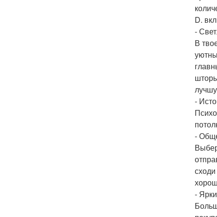
колич
D. вк
- Све
В тво
уютны
главн
шторы
лучшу
- Исто
Психо
потол
- Общ
Выбер
отпра
сходи
хорош
- Ярки
Больш