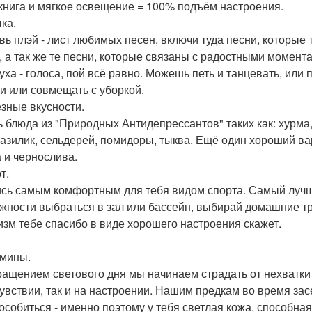
книга и мягкое освещение = 100% подъём настроения.
ка.
вь плэй - лист любимых песен, включи туда песни, которые 
, а так же те песни, которые связаны с радостными момента
луха - голоса, пой всё равно. Можешь петь и танцевать, ил
и или совмещать с уборкой.
езные вкусности.
ь блюда из "Природных Антидепрессантов" таких как: хурма,
базилик, сельдерей, помидоры, тыква. Ещё один хороший ва
 и чернослива.
т.
сь самым комфортным для тебя видом спорта. Самый лучши
жности выбраться в зал или бассейн, выбирай домашние тр
изм тебе спасибо в виде хорошего настроения скажет.
амины.
ращением светового дня мы начинаем страдать от нехватки 
увствии, так и на настроении. Нашим предкам во время за
особиться - именно поэтому у тебя светлая кожа, способна