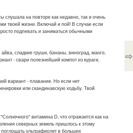
ты слушала на повторе как недавно, так и очень
ми твоей жизни. Включай и пой! В случае если
и просто подпевать и заниматься обычными
 айва, сладкие груши, бананы, виноград, манго,
⇨
риант - свари полезнейший компот из кураги,
й вариант - плавание. Но если нет
енировки или скандинавскую ходьбу. Твой
"Солнечного" витамина D, что отражается как на
селения северных земель пришлось к этому
я поглощать ультрафиолет в больших