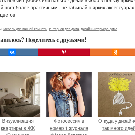
ать новый пуховик или пальто - делай выбор в пользу ярких 
й цвет более практичным - не забывай о ярких аксессуара
 цветов.
и:
Мебель для ванной комнаты
,
Интерьер для дома
,
Дизайн интерьера дома
авилось? Поделитесь с друзьями!
Визуализация
Фотосессия в
Откуда у дизайн
квартиры в ЖК
номер 1 журнала
так много иде