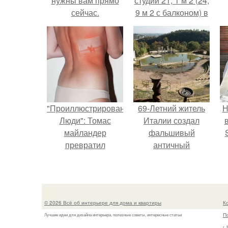
нужны вам прямо
студии 21, 1 м 2 (24,
сейчас.
9 м 2 с балконом) в
Краснодаре.
"Проиллюстрированные
69-Летний житель
Н
Люди": Томас
Италии создал
майландер
фальшивый
превратил
античный
солнечные ожоги в
амфитеатр и
п
арт - объект.
долгое время
в
успешно выдавал
его за настоящее
© 2026 Всё об интерьере для дома и квартиры
К
историческое
П
Лучшие идеи для дизайна интерьера, полезные советы, интересные статьи
наследие.
г.