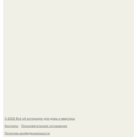
Опишите интерьер кухни в 2-3 словах.
Готовясь к поездке, мы листали путеводители по городу
и наткнулись на фотографию белого дворца.
© 2026 Всё об интерьере для дома и квартиры
Контакты
Пользовательское соглашение
Политика конфидециальности