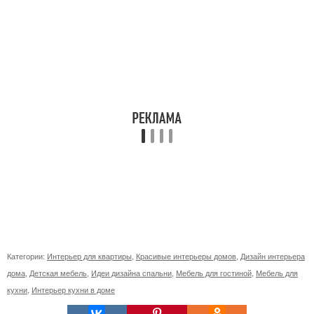
Категории:
Интерьер для квартиры
,
Красивые интерьеры домов
,
Дизайн интерьера
дома
,
Детская мебель
,
Идеи дизайна спальни
,
Мебель для гостиной
,
Мебель для
кухни
,
Интерьер кухни в доме