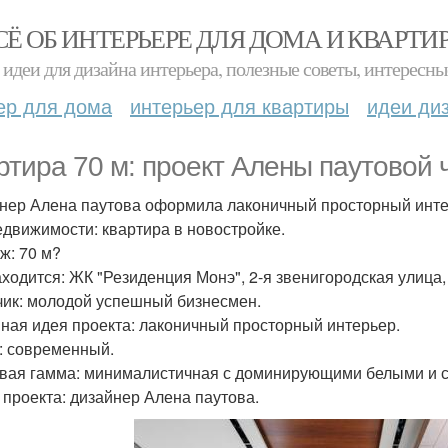
СЁ ОБ ИНТЕРЬЕРЕ ДЛЯ ДОМА И КВАРТИ
идеи для дизайна интерьера, полезные советы, интересны
ер для дома
интерьер для квартиры
идеи ди
ртира 70 м: проект Алены паутовой ч
нер Алена паутова оформила лаконичный просторный инте
едвижимости: квартира в новостройке.
ж: 70 м?
аходится: ЖК "Резиденция Монэ", 2-я звенигородская улица,
чик: молодой успешный бизнесмен.
ная идея проекта: лаконичный просторный интерьер.
: современный.
вая гамма: минималистичная с доминирующими белыми и с
 проекта: дизайнер Алена паутова.