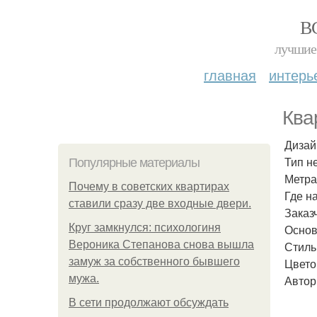
В
лучшие 
главная
интерь
Ква
Дизай
Тип н
Популярные материалы
Метра
Почему в советских квартирах
Где н
ставили сразу две входные двери.
Заказ
Круг замкнулся: психологиня
Основ
Вероника Степанова снова вышла
Стиль
замуж за собственного бывшего
Цвето
мужа.
Автор
В сети продолжают обсуждать