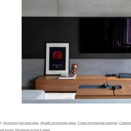
и:
Интерьер для квартиры
,
Дизайн интерьера дома
,
Стили интерьеров квартир
,
Соврем
ля кухни
,
Интерьер кухни в доме