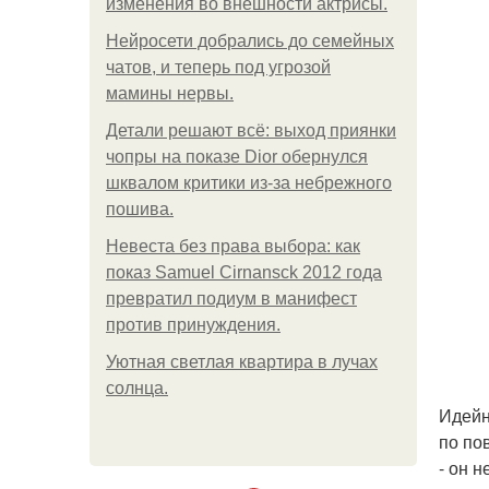
изменения во внешности актрисы.
Нейросети добрались до семейных
чатов, и теперь под угрозой
мамины нервы.
Детали решают всё: выход приянки
чопры на показе Dior обернулся
шквалом критики из-за небрежного
пошива.
Невеста без права выбора: как
показ Samuel Cirnansck 2012 года
превратил подиум в манифест
против принуждения.
Уютная светлая квартира в лучах
солнца.
Идейн
по по
- он 