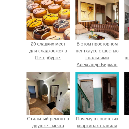
20 сладких мест
В этом просторном
для сладкоежек в
пентхаусе с шестью
Петербурге.
спальнями
к
Александр Бирман
живет со своей
семьей.
Стильный ремонт в
Почему в советских
двушке - мечта
квартирах ставили