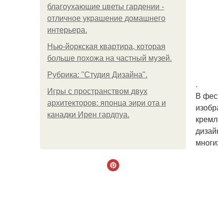
благоухающие цветы гардении -
отличное украшение домашнего
интерьера.
Нью-йоркская квартира, которая
больше похожа на частный музей.
Рубрика: "Студия Дизайна".
.
Игры с пространством двух
В фес
архитекторов: японца эири ота и
изобр
канадки Ирен гардпуа.
кремл
дизай
многи