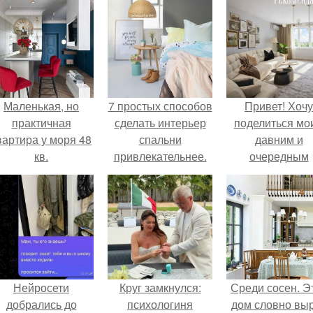
Маленькая, но
7 простых способов
Привет! Хочу
практичная
сделать интерьер
поделиться мо
вартира у моря 48
спальни
давним и
кв.
привлекательнее.
очередным
неопубликован
проектом.
Нейросети
Круг замкнулся:
Среди сосен. Э
добрались до
психологиня
дом словно вы