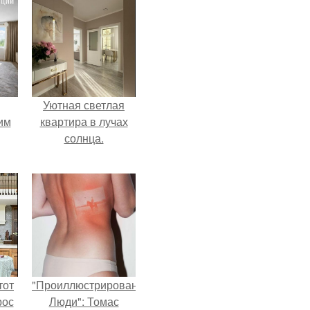
Уютная светлая
им
квартира в лучах
солнца.
ным
тот
"Проиллюстрированные
рос
Люди": Томас