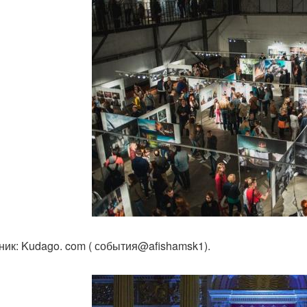
ник: Kudago. com ( события@afishamsk1).