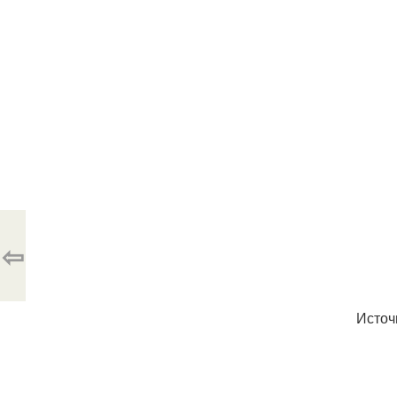
⇦
Источ