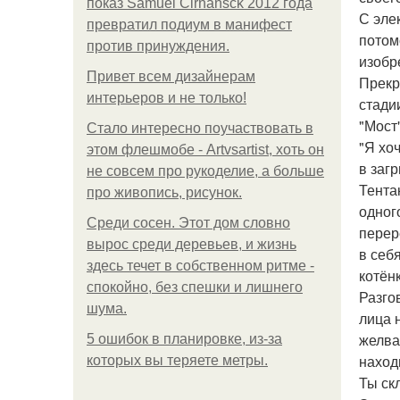
показ Samuel Cirnansck 2012 года
С эле
превратил подиум в манифест
потом
против принуждения.
изобр
Привет всем дизайнерам
Прекр
интерьеров и не только!
стади
"Мост
Стало интересно поучаствовать в
"Я хо
этом флешмобе - Artvsartist, хоть он
в заг
не совсем про рукоделие, а больше
Тента
про живопись, рисунок.
одног
Среди сосен. Этот дом словно
перер
вырос среди деревьев, и жизнь
в себ
здесь течет в собственном ритме -
котён
спокойно, без спешки и лишнего
Разго
шума.
лица 
желва
5 ошибок в планировке, из-за
наход
которых вы теряете метры.
Ты ск