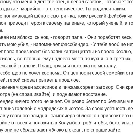
тому что меня в детстве отец шлёпал газетой, - отвечает тот
 вздыхает марийон, - это генетическое. Ты родился таким.
ле понимающий шёпот: смотри - ка, тоже русский фейсбук чит
он приводит героя к своему папеньке, который ученый, а то
а.
вай им яблоко, сынок, - говорит папа. - Они поработят весь 
ать мою убил, - напоминает фассбендер. - У тебя вообще нет
ет папа произносит без запинки три цитаты из паоло Коэльо,
силась, во-вторых, ему надоела местная кухня, а в-третьи
ельской спальни. Плащ, трусы и ножовка по металлу.
ссбендер не хочет костюма. Он ценности своей семейки от
ей, герой снова прыгает в прошлое.
ременем среди ассасинов в пижамах зреет заговор. Они кра
отра (не спрашивайте), и поднимают восстание.
ендер ничего этого не знает. Он резво бегает по бельевым 
т вниз головой с мадридских высоток. За свою улётность ден
ав у главного злыдня - тамплиера яблоко, он привозит его 
тайне от всех и положить в Колумбов гроб, чтобы, боже упас
у они не сбрасывают яблоко в океан, не спрашивайте.