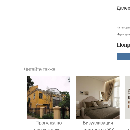
Далее
Категори
Идеи диз
Понр
Читайте также
Прогулка по
Визуализация
пречистенке -
квартиры в ЖК