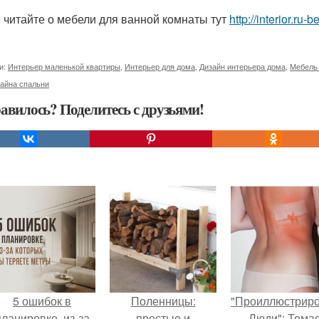
 читайте о мебели для ванной комнаты тут
http://interior.r
и:
Интерьер маленькой квартиры
,
Интерьер для дома
,
Дизайн интерьера дома
,
Мебель 
айна спальни
авилось? Поделитесь с друзьями!
5 ошибок в
Поленницы:
"Проиллюстрир
планировке, из-за
простые и
Люди": Тома