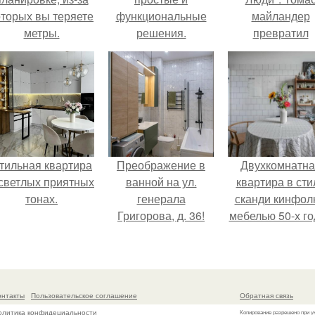
оторых вы теряете
функциональные
майландер
метры.
решения.
превратил
солнечные ожог
арт - объект.
тильная квартира
Преображение в
Двухкомнатна
 светлых приятных
ванной на ул.
квартира в сти
тонах.
генерала
сканди кинфол
Григорова, д. 36!
мебелью 50-х го
в высотке на
котельническо
онтакты
Пользовательское соглашение
Обратная связь
олитика конфидециальности
Копирование разрешено при у