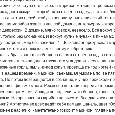
ктрического стула его выкрала марийон котийяр в трениках 
ок одного хмыря, который пятьсот лет назад куда-то это ябл
ела для этих целей особую хреновину - механический тента
асная марийон живёт в унылой домине, интерьером которо
и депрессии. В домине, мягко говоря, невесело. Всё вокруг 
", только без блондинки. И вокруг мутные чуваки в пижамах.
чу построить мир без насилия! " - Восклицает прекрасная ма
ривок иголки и подключает к своему изобретению.
кль забрасывает фассбендера на пятьсот лет назад, в соз
о малолетнего пацана и грозят его угандошить, если папа па
езанные горла, пыль из-под копыт, кровища из-под ногтей -
я в нашем времени, марийон, съехавшая умом на почве пятид
ка. Но потом возвращается в сознание, и у них происходит р
воров в фильме много. Режиссер поставил перед актерами з
непроницаемыми. И люди не подвели. Фассбендер, конечно, 
ками. Но прекрасная марийон на высоте. Все два часа она 
или? Артистичнее всех ведёт себя помада шанель, цвет "О
лонен к насилию, - мечтательно говорит марийон, глядя на 