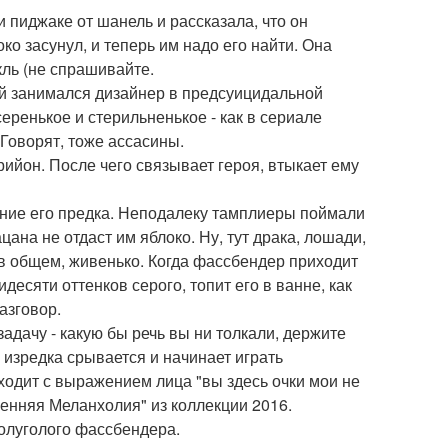
и пиджаке от шанель и рассказала, что он
око засунул, и теперь им надо его найти. Она
кль (не спрашивайте.
й занимался дизайнер в предсуицидальной
серенькое и стерильненькое - как в сериале
 Говорят, тоже ассасины.
рийон. После чего связывает героя, втыкает ему
нание его предка. Неподалеку тамплиеры поймали
цана не отдаст им яблоко. Ну, тут драка, лошади,
 в общем, живенько. Когда фассбендер приходит
есяти оттенков серого, топит его в ванне, как
азговор.
адачу - какую бы речь вы ни толкали, держите
изредка срывается и начинает играть
ходит с выражением лица "вы здесь очки мои не
сенняя Меланхолия" из коллекции 2016.
полуголого фассбендера.