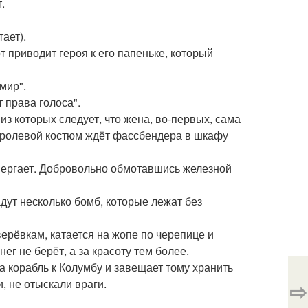
.
ает).
т приводит героя к его папеньке, который
мир".
 права голоса".
 из которых следует, что жена, во-первых, сама
х, ролевой костюм ждёт фассбендера в шкафу
вергает. Добровольно обмотавшись железной
дут несколько бомб, которые лежат без
верёвкам, катается на жопе по черепице и
ег не берёт, а за красоту тем более.
на корабль к Колумбу и завещает тому хранить
и, не отыскали враги.
⇨