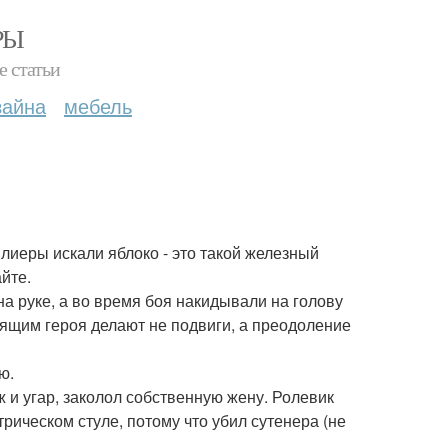
РЫ
е статьи
зайна
мебель
лиеры искали яблоко - это такой железный
йте.
а руке, а во время боя накидывали на голову
ящим героя делают не подвиги, а преодоление
ю.
ж и угар, заколол собственную жену. Ролевик
трическом стуле, потому что убил сутенера (не