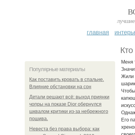
В
лучшие 
главная
интерь
Кто
Меня 
Значи
Популярные материалы
Жили 
Как поставить кровать в спальне.
шарик
Влияние обстановки на сон
Чтобы
Детали решают всё: выход приянки
капюш
чопры на показе Dior обернулся
искус
шквалом критики из-за небрежного
Однаж
пошива.
Его п
хрено
Невеста без права выбора: как
своег