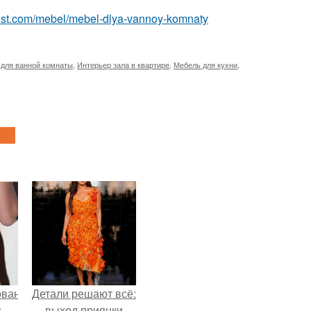
u-best.com/mebel/mebel-dlya-vannoy-komnaty
для ванной комнаты
,
Интерьер зала в квартире
,
Мебель для кухни
,
ованные
Детали решают всё:
с
выход приянки