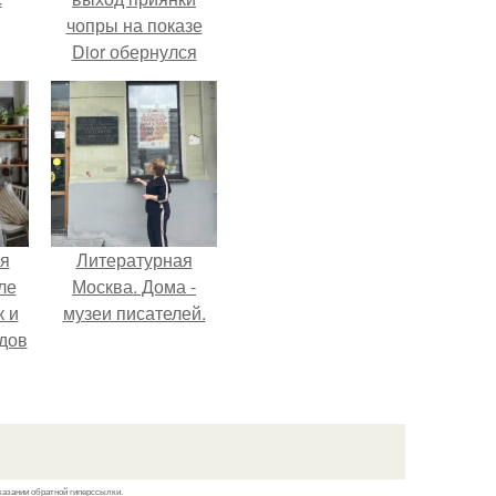
чопры на показе
Dior обернулся
и в
шквалом критики
из-за небрежного
пошива.
я
Литературная
ле
Москва. Дома -
к и
музеи писателей.
дов
й.
казании обратной гиперссылки.