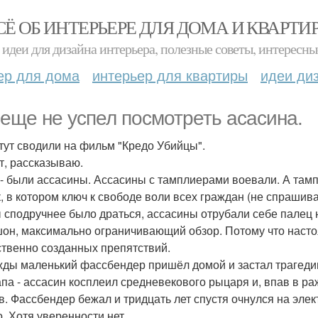
СЁ ОБ ИНТЕРЬЕРЕ ДЛЯ ДОМА И КВАРТИ
идеи для дизайна интерьера, полезные советы, интересны
ер для дома
интерьер для квартиры
идеи ди
 еще не успел посмотреть асасина.
тут сводили на фильм "Кредо Убийцы".
т, рассказываю.
- были ассасины. Ассасины с тамплиерами воевали. А тамп
, в котором ключ к свободе воли всех граждан (не спрашива
 сподручнее было драться, ассасины отрубали себе палец н
он, максимально ограничивающий обзор. Потому что насто
ственно созданных препятствий.
ды маленький фассбендер пришёл домой и застал трагеди
апа - ассасин косплеил средневекового рыцаря и, впав в ра
в. Фассбендер бежал и тридцать лет спустя очнулся на элек
о. Хотя уверенности нет.