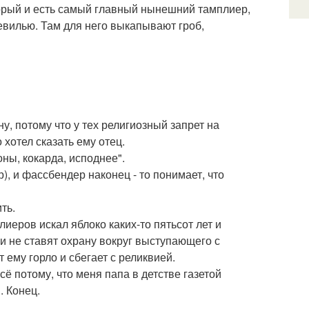
оторый и есть самый главный нынешний тамплиер,
Севилью. Там для него выкапывают гроб,
у, потому что у тех религиозный запрет на
хотел сказать ему отец.
оны, кокарда, исподнее".
, и фассбендер наконец - то понимает, что
ть.
иеров искал яблоко каких-то пятьсот лет и
ни не ставят охрану вокруг выступающего с
 ему горло и сбегает с реликвией.
сё потому, что меня папа в детстве газетой
. Конец.