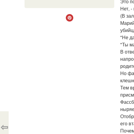
Это по
Нет, -
(В за
Марий
убийц
"Не да
"Ты м
В отв
напро
родит
Но фа
клешн
Тем в
присм
Фассб
ныряе
Отобр
его в
⇦
Почем