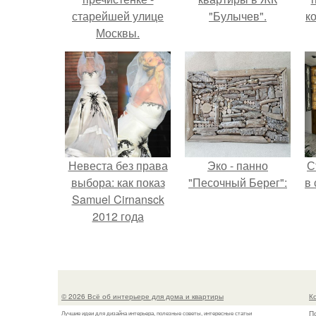
старейшей улице
"Булычев".
к
Москвы.
Невеста без права
Эко - панно
С
выбора: как показ
"Песочный Берег":
в
Samuel Cirnansck
2012 года
превратил подиум
в манифест против
принуждения.
© 2026 Всё об интерьере для дома и квартиры
К
П
Лучшие идеи для дизайна интерьера, полезные советы, интересные статьи