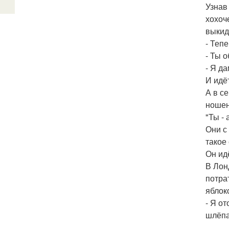
Узнав
хохоч
выкид
- Тепе
- Ты 
- Я д
И идё
А в с
ношен
"Ты -
Они с
такое
Он ид
В Лон
потра
яблок
- Я о
шлёпа