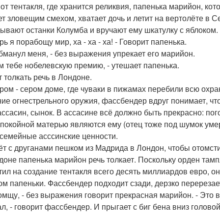
 от тентакля, где хранится реликвия, папенька марийон, к
ет зловещим смехом, хватает дочь и летит на вертолёте в 
ывают останки Колумба и вручают ему шкатулку с яблоком.
рь я порабощу мир, ха - ха - ха! - Говорит папенька.
обманул меня, - без выражения упрекает его марийон.
ам тебе нобелевскую премию, - утешает папенька.
т толкать речь в Лондоне.
ером - сером доме, где чуваки в пижамах перебили всю охран
ие огнестрельного оружия, фассбендер вдруг понимает, что 
 ассасин, сынок. В ассасине всё должно быть прекрасно: пог
 покойной матерью являются ему (отец тоже под шумок умер)
 семейные асссинские ценности.
ёт с друганами пешком из Мадрида в Лондон, чтобы отомсти
доне папенька марийон речь толкает. Поскольку орден тампл
тил на создание тентакля всего десять миллиардов евро, о
ом папеньки. Фассбендер подходит сзади, дерзко перерезает
томщу, - без выражения говорит прекрасная марийон. - Это в
л, - говорит фассбендер. И прыгает с биг бена вниз головой