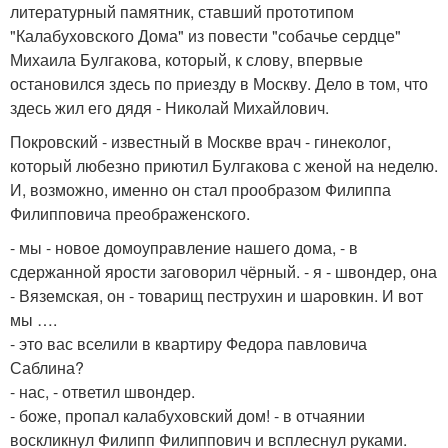
литературный памятник, ставший прототипом
"Калабуховского Дома" из повести "собачье сердце"
Михаила Булгакова, который, к слову, впервые
остановился здесь по приезду в Москву. Дело в том, что
здесь жил его дядя - Николай Михайлович.
Покровский - известный в Москве врач - гинеколог,
который любезно приютил Булгакова с женой на неделю.
И, возможно, именно он стал прообразом Филиппа
Филипповича преображенского.
- мы - новое домоуправление нашего дома, - в
сдержанной ярости заговорил чёрный. - я - швондер, она
- Вяземская, он - товарищ пеструхин и шаровкин. И вот
мы ….
- это вас вселили в квартиру Федора павловича
Саблина?
- нас, - ответил швондер.
- боже, пропал калабуховский дом! - в отчаянии
воскликнул Филипп Филиппович и всплеснул руками.