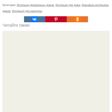
Категории:
Интерьер деревянных домов
,
Интерьер для дома
,
Красивые интерьеры
домов
,
Интерьер для квартиры
Читайте также
Особняк калбертcон. Особняк калбертcон в нью -
олбани, штат индиана - это проклятое место с ужасной
историей.