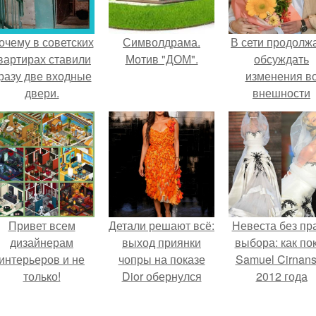
очему в советских
Символдрама.
В сети продолж
вартирах ставили
Мотив "ДОМ".
обсуждать
разу две входные
изменения в
двери.
внешности
актрисы.
Привет всем
Детали решают всё:
Невеста без пр
дизайнерам
выход приянки
выбора: как по
интерьеров и не
чопры на показе
Samuel Cirnan
только!
Dior обернулся
2012 года
шквалом критики
превратил под
из-за небрежного
в манифест про