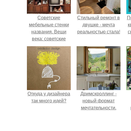
Советские
Стильный ремонт в
П
мебельные стенки
двушке - мечта
к
названия. Вещи
реальностью стала!
с
века: советские
стенки 80-х.
Откуда у дизайнера
Дримскроллинг -
так много идей?
новый формат
мечтательности.