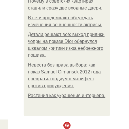
Почему в советских квартирах
ставили сразу две входные двери.
В сети продолжают обсуждать
изменения во внешности актрисы.
Детали решают всё: выход приянки
чопры на показе Dior обернулся
шквалом критики из-за небрежного
пошива.
Невеста без права выбора: как
показ Samuel Cirnansck 2012 года
превратил подиум в манифест
против принуждения.
Растения как украшения интерьера.