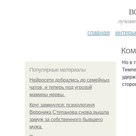
В
лучшие 
главная
интерь
Ком
Но в 
Темпе
Популярные материалы
удерж
Нейросети добрались до семейных
сторо
чатов, и теперь под угрозой
мамины нервы.
Круг замкнулся: психологиня
Вероника Степанова снова вышла
замуж за собственного бывшего
мужа.