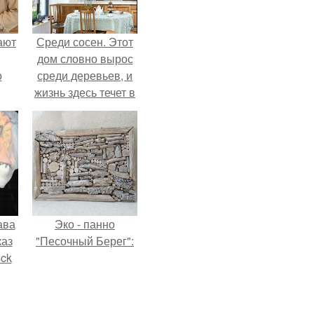
ают
Среди сосен. Этот
дом словно вырос
о
среди деревьев, и
жизнь здесь течет в
собственном ритме
- спокойно, без
спешки и лишнего
шума.
ава
Эко - панно
каз
"Песочный Берег":
sck
иум
тив