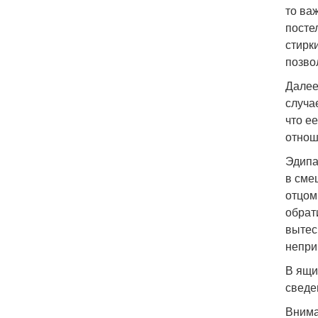
то ва
постел
стирк
позво
Далее
случа
что е
отнош
Эдипа
в сме
отцом
обрат
вытес
непри
В ящи
сведе
Внима