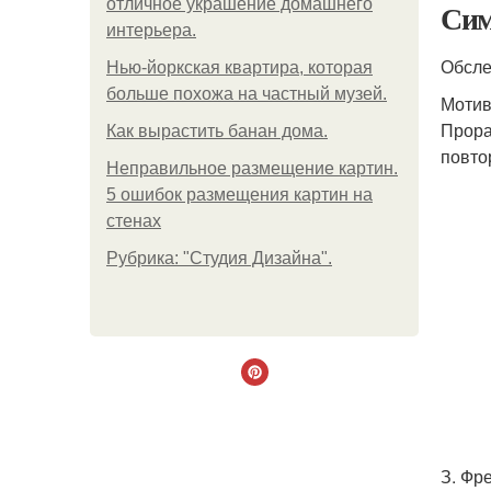
отличное украшение домашнего
Сим
интерьера.
Обсле
Нью-йоркская квартира, которая
больше похожа на частный музей.
Мотив
Прора
Как вырастить банан дома.
повто
Неправильное размещение картин.
5 ошибок размещения картин на
стенах
Рубрика: "Студия Дизайна".
З. Фр