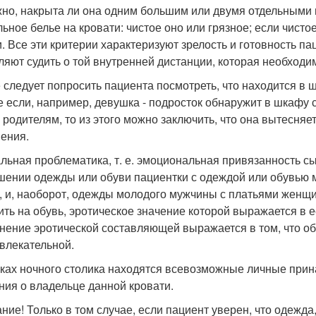
жно, накрыта ли она одним большим или двумя отдельными
ьное белье на кровати: чистое оно или грязное; если чистое
и. Все эти критерии характеризуют зрелость и готовность п
ляют судить о той внутренней дистанции, которая необход
 следует попросить пациента посмотреть, что находится в ш
е если, например, девушка - подросток обнаружит в шкафу
е родителям, то из этого можно заключить, что она вытесня
ения.
льная проблематика, т. е. эмоциональная привязанность сын
шении одежды или обуви пациентки с одеждой или обувью м
, и, наоборот, одежды молодого мужчины с платьями женщ
ить на обувь, эротическое значение которой выражается в е
нение эротической составляющей выражается в том, что о
влекательной.
ках ночного столика находятся всевозможные личные прин
ния о владельце данной кровати.
ние! Только в том случае, если пациент уверен, что одежд