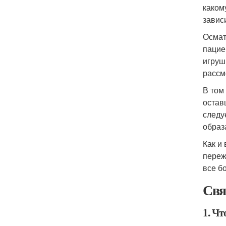
каком
завис
Осмат
пацие
игруш
рассм
В том
остав
следу
образ
Как и
переж
все б
Свя
1. Ч