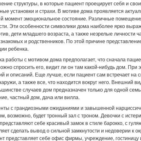
ение структуры, в которые пациент проецирует себя и сво
ные установки и страхи. В мотиве дома проявляется актуа
й момент эмоциональное состояние. Различные помещени
сти. Эти особенности символики дома наиболее ярко выраж
тив, дети младшего возраста, а также незрелые личности 
 знакомых и родственников. По этой причине представлен
ции ребенка.
ка работы с мотивом дома предполагает, что сначала пациен
можно спросить его, видит ли он там какой-нибудь дом. При 
ий и описаний. Еще лучше, если пациент сам встречает на с
наружи, а также все, что находится вокруг него. Внешний в
ьшинстве случаев дом предназначен только для одной семьи:
ние, частный дом, дача или вилла.
нты с грандиозными ожиданиями и завышенной нарциссичес
ом, возможно, будет тронный зал с троном. Девочки с истер
 представляют себе красивый замок в стиле барокко, с гул
ляет сделать вывод о сильной замкнутости и недоверии к о
нт представляет себе офис фирмы, учреждение, гостиницу 