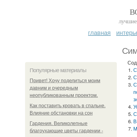
В
лучшие 
главная
интерь
Сим
Сод
С
Популярные материалы
С
Привет! Хочу поделиться моим
С
давним и очередным
п
неопубликованным проектом.
з
Как поставить кровать в спальне.
У
Влияние обстановки на сон
С
В
Гардения. Великолепные
М
благоухающие цветы гардении -