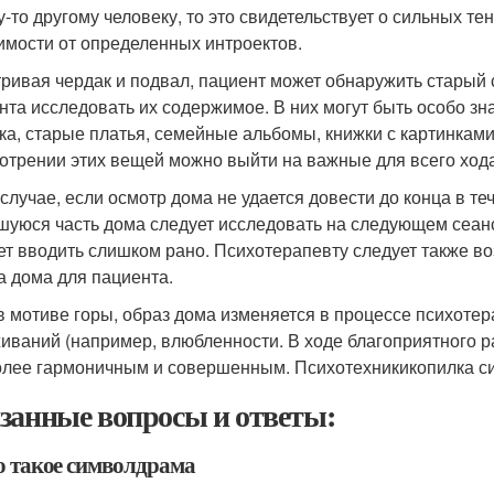
у-то другому человеку, то это свидетельствует о сильных т
имости от определенных интроектов.
ривая чердак и подвал, пациент может обнаружить старый 
нта исследовать их содержимое. В них могут быть особо зн
ка, старые платья, семейные альбомы, книжки с картинкам
отрении этих вещей можно выйти на важные для всего ход
 случае, если осмотр дома не удается довести до конца в т
шуюся часть дома следует исследовать на следующем сеанс
ет вводить слишком рано. Психотерапевту следует также во
а дома для пациента.
 в мотиве горы, образ дома изменяется в процессе психоте
иваний (например, влюбленности. В ходе благоприятного р
олее гармоничным и совершенным. Психотехникикопилка с
занные вопросы и ответы:
то такое символдрама