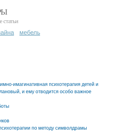
РЫ
е статьи
зайна
мебель
мно-имагинативная психотерапия детей и
плановый, и ему отводится особо важное
боты
иков
психотерапии по методу символдрамы