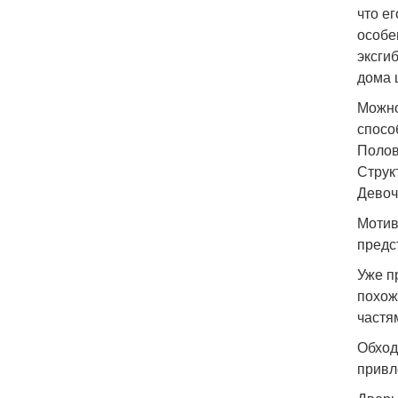
что е
особе
эксги
дома ц
Можно
спосо
Полов
Струк
Девоч
Мотив
предс
Уже п
похож
частя
Обход
привл