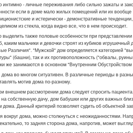
го интимно - личные переживания либо сильно зажаты и зак
нности если в доме мало жилых помещений или их вообще
биционистские и истерически - демонстративные тенденции
еликом из стекла, когда видно все, что в нем происходит.
 выделить также половые особенности при представлении мо
б, каким мальчики и девочки строят из кубиков игрушечный
ые Различия". "Мужской" дом определяется категорией "выс
туры" (башни), так и их противоположность ("обвалы, руин
ки же занимаются в основном "Внутренним Обустройством 
 дома во многом ситуативен. В различные периоды в разны
тавлять мотив дома по-разному.
ри внешнем рассмотрении дома следует спросить пациента,
 на собственную дачу, дом бабушки или других важных близ
м дома. Данный критерий позволяет судить об объектной за
я вокруг дома, можно столкнуться с неожиданностями. Нап
екательно, то задняя сторона дома, напротив, может выгля