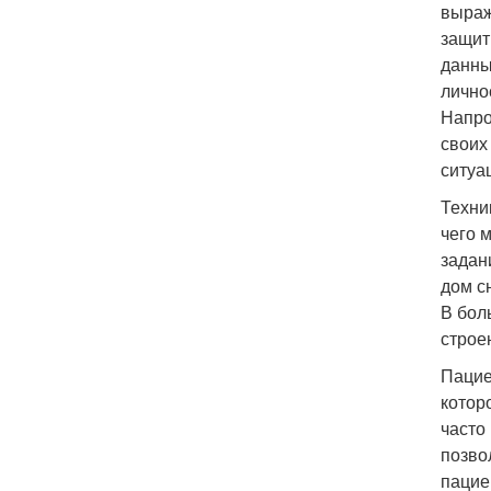
выраж
защит
данны
лично
Напро
своих
ситуа
Техни
чего 
задан
дом с
В бол
строе
Пацие
котор
часто
позво
пацие