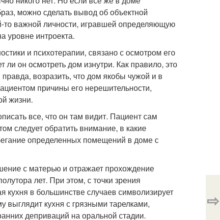
чно никого нет. Но если все же в доме
браз, можно сделать вывод об объектной
ой-то важной личности, игравшей определяющую
 на уровне интроекта.
остики и психотерапии, связано с осмотром его
 ли он осмотреть дом изнутри. Как правило, это
правда, возразить, что дом якобы чужой и в
 пациентом причины его нерешительности,
ой жизни.
описать все, что он там видит. Пациент сам
ом следует обратить внимание, в какие
збегание определенных помещений в доме с
ошение с матерью и отражает прохождение
лутора лет. При этом, с точки зрения
тая кухня в большинстве случаев символизирует
⇨
у выглядит кухня с грязными тарелками,
ранних деприваций на оральной стадии.