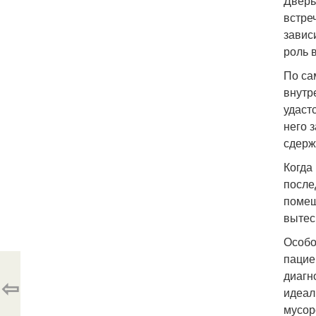
Дверь
встре
завис
роль в
По са
внутр
удаст
него 
сдерж
Когда
после
помещ
вытес
Особо
пацие
диагн
⇦
идеал
мусор