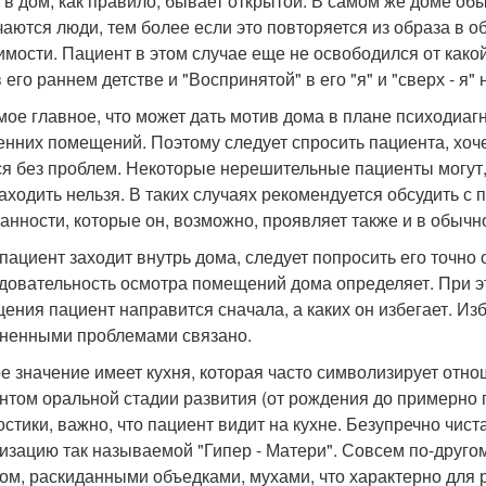
 в дом, как правило, бывает открытой. В самом же доме обы
чаются люди, тем более если это повторяется из образа в о
имости. Пациент в этом случае еще не освободился от как
 его раннем детстве и "Воспринятой" в его "я" и "сверх - я"
мое главное, что может дать мотив дома в плане психодиагн
енних помещений. Поэтому следует спросить пациента, хочет
ся без проблем. Некоторые нерешительные пациенты могут, 
заходить нельзя. В таких случаях рекомендуется обсудить с
анности, которые он, возможно, проявляет также и в обычн
 пациент заходит внутрь дома, следует попросить его точно 
довательность осмотра помещений дома определяет. При эт
ения пациент направится сначала, а каких он избегает. И
ненными проблемами связано.
е значение имеет кухня, которая часто символизирует отн
нтом оральной стадии развития (от рождения до примерно по
остики, важно, что пациент видит на кухне. Безупречно чис
изацию так называемой "Гипер - Матери". Совсем по-другом
ом, раскиданными объедками, мухами, что характерно для 