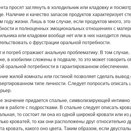
нта просят заглянуть в холодильник или кладовку и посмотре
е. Наличие и качество запасов продуктов характеризует с
м году жизни. Лишь в том случае, если продуктов много, э
бности и полноценных эмоциональных отношениях с матерью
ильника или кладовки вообще нет или в них находится лишь
тельствовать о фрустрации оральной потребности.
т и погреб отражают анальную проблематику. В том случае,
хне, в изобилии сложены в подвале, то это может говорить о
ой оральной потребности в гарантированном обеспечении.
ние жилой комнаты или гостиной позволяет сделать вывод
вертированном типе личности. Следует попросить описать
ерьер.
е значение придается спальне, символизирующей интимно -
м в работе с подростками. В спальне следует описать кров
альная, то состоит ли она из одной широкой кровати или из 
лько кроватей, то как они расположены друг относительно д
та кровать, какого оно цвета. Таким образом, если двуспаль