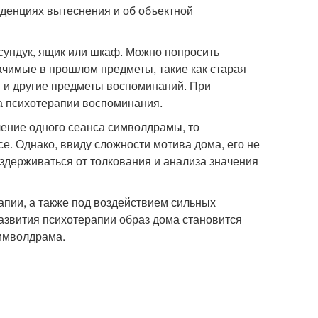
енденциях вытеснения и об объектной
сундук, ящик или шкаф. Можно попросить
ачимые в прошлом предметы, такие как старая
и и другие предметы воспоминаний. При
а психотерапии воспоминания.
ечение одного сеанса символдрамы, то
е. Однако, ввиду сложности мотива дома, его не
здерживаться от толкования и анализа значения
рапии, а также под воздействием сильных
азвития психотерапии образ дома становится
имволдрама.