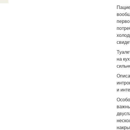
Пацие
вообщ
перво
потре
холод
свиде
Туале
на ку
сильн
Описа
интро
и инт
Особо
важны
двусп
неско
накры