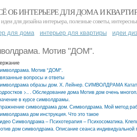
СЁ ОБ ИНТЕРЬЕРЕ ДЛЯ ДОМА И КВАРТИ
идеи для дизайна интерьера, полезные советы, интересны
ер для дома
интерьер для квартиры
идеи ди
волдрама. Мотив "ДОМ".
ержание
имволдрама. Мотив "ДОМ".
вязанные вопросы и ответы
имволдрама образы дом. Х. Лейнер. СИМВОЛДРАМА Катати
одростков >.. . Обследование дома Мотив дом очень много
начение в курсе символдрамы.
пражнение символдрама дом. Символдрама. Мой метод ра
имволдрама дом инструкция. Что это такое
идео Символдрама – Психотерапия – Психосоматика. Клеп
отив дом символдрама. Описание сеанса индивидуальной 