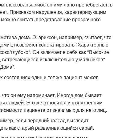
омплексованы, либо он ими явно пренебрегает, в
 нет. Признаком нарушения, характеризующим
, можно считать представление прозрачного
тива дома. Э. эриксон, например, считает, что
 домик, позволяет констатировать "Характерные
око/глубоко". Он включает в себя как "Высокие
ы, встречающиеся исключительно у мальчиков".
Дома".
х состояниях один и тот же пациент может
 что он ему напоминает. Иногда дом бывает
ких людей. Это же относится и к внутренним
висимости пациента от значимых для него лиц.
ример, если передний фасад выглядит
деть как старый разваливающийся сарай.