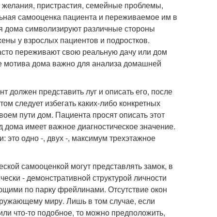
и желания, пристрастия, семейные проблемы,
льная самооценка пациента и переживаемое им в
я дома символизируют различные стороны
ены у взрослых пациентов и подростков.
часто переживают свою реальную дачу или дом
ие мотива дома важно для анализа домашней
т должен представить луг и описать его, после
этом следует избегать каких-либо конкретных
воем пути дом. Пациента просят описать этот
ид дома имеет важное диагностическое значение.
 это одно -, двух -, максимум трехэтажное
кой самооценкой могут представлять замок, в
ически - демонстративной структурой личности
яющими по парку фрейлинами. Отсутствие окон
кружающему миру. Лишь в том случае, если
или что-то подобное, то можно предположить,