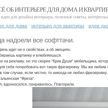
СЁ ОБ ИНТЕРЬЕРЕ ДЛЯ ДОМА И КВАРТИ
идеи для дизайна интерьера, полезные советы, интересны
ер для дома
интерьер для квартиры
идеи ди
да надоели все софттачи.
речь идет не о свойствах, а об эмоциях.
бираешь картинку и влюбляешься.
е на рекламу, но это скорее "Крик Души" мебельщика, котор
для себя попробовать вот такую фрезеровку. Мы же любим 
в том случае, если честно, то никогда не любил фрезеровку. 
тальянская "Фреза".
л, вдохносился, понравилось. Повторили.