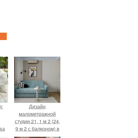
я:
Дизайн
малометражной
студии 21, 1 м 2 (24,
ва
9 м 2 с балконом) в
за
Краснодаре.