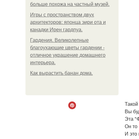
больше похожа на частный музей.
Игры с пространством двух
архитекторов: японца эири ота и
канадки Ирен гардпуа.
Гардения. Великолепные
благоухающие цветы гардении -
отличное украшение домашнего
интерьера.
Как вырастить банан дома.
Такой
Вы бу
Эта "
Он то
И это 