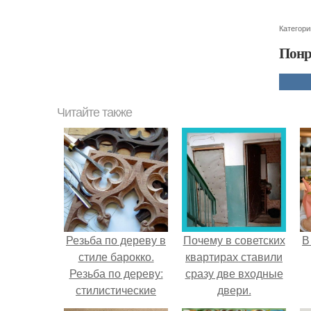
Категори
Понр
Читайте также
Резьба по дереву в
Почему в советских
В
стиле барокко.
квартирах ставили
Резьба по дереву:
сразу две входные
стилистические
двери.
направления и