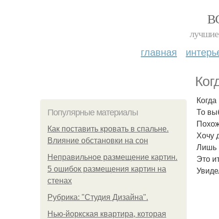
В
лучшие 
главная
интерь
Ког
Когда 
То вы
Популярные материалы
Похож
Как поставить кровать в спальне.
Хочу 
Влияние обстановки на сон
Лишь 
Неправильное размещение картин.
Это и
5 ошибок размещения картин на
Увиде
стенах
Рубрика: "Студия Дизайна".
Нью-йоркская квартира, которая