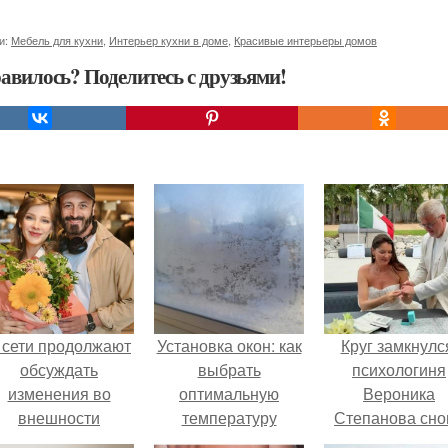
и:
Мебель для кухни
,
Интерьер кухни в доме
,
Красивые интерьеры домов
авилось? Поделитесь с друзьями!
 сети продолжают
Установка окон: как
Круг замкнулс
обсуждать
выбрать
психологиня
изменения во
оптимальную
Вероника
внешности
температуру
Степанова сно
актрисы.
вышла замуж 