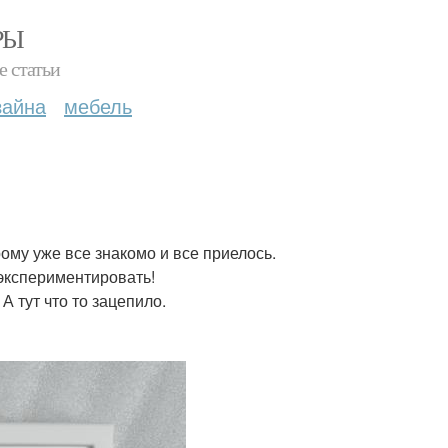
РЫ
е статьи
зайна
мебель
ому уже все знакомо и все приелось.
экспериментировать!
А тут что то зацепило.