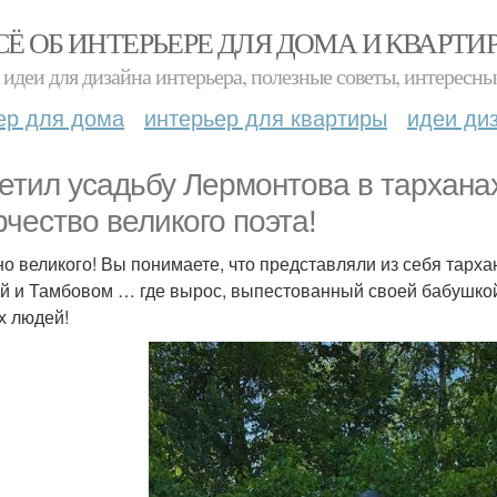
СЁ ОБ ИНТЕРЬЕРЕ ДЛЯ ДОМА И КВАРТИ
идеи для дизайна интерьера, полезные советы, интересны
ер для дома
интерьер для квартиры
идеи ди
етил усадьбу Лермонтова в тарханах
рчество великого поэта!
о великого! Вы понимаете, что представляли из себя тарха
й и Тамбовом … где вырос, выпестованный своей бабушкой, 
х людей!