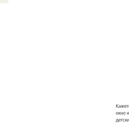
Кажет
окно 
детск