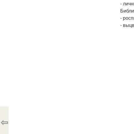
- лич
Библи
- рос
- выц
⇦