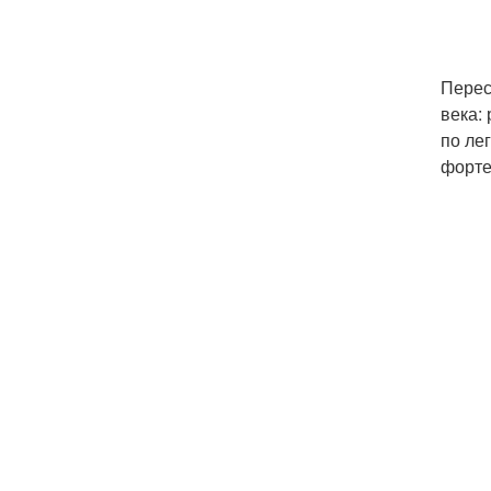
Перес
века:
по ле
форте