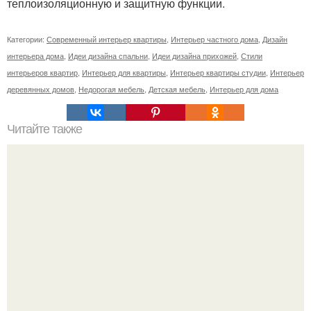
теплоизоляционную и защитную функции.
Категории:
Современный интерьер квартиры
,
Интерьер частного дома
,
Дизайн
интерьера дома
,
Идеи дизайна спальни
,
Идеи дизайна прихожей
,
Стили
интерьеров квартир
,
Интерьер для квартиры
,
Интерьер квартиры студии
,
Интерьер
деревянных домов
,
Недорогая мебель
,
Детская мебель
,
Интерьер для дома
Читайте также
Вещи - вампиры и вещи - обереги в вашем доме.