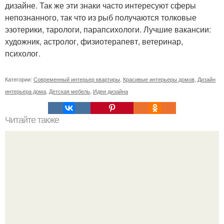
дизайне. Так же эти знаки часто интересуют сферы
непознанного, так что из рыб получаются толковые
эзотерики, тарологи, парапсихологи. Лучшие вакансии:
художник, астролог, физиотерапевт, ветеринар,
психолог.
Категории:
Современный интерьер квартиры
,
Красивые интерьеры домов
,
Дизайн
интерьера дома
,
Детская мебель
,
Идеи дизайна
Читайте также
? 10. Дизайнерских секретов, чтобы ваш дом выглядел
как с обложки журнала?