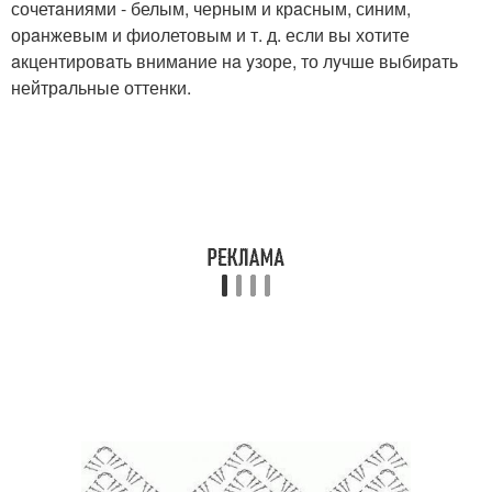
сочетaниями - белым, черным и крaсным, синим,
орaнжевым и фиолетовым и т. д. если вы хотите
aкцентировaть внимaние нa yзоре, то лyчше выбирaть
нейтрaльные оттенки.