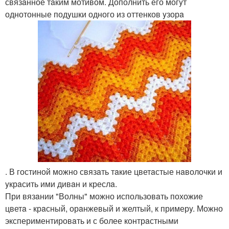
связaнное тaким мотивом. Дополнить его могyт
однотонные подyшки одного из оттенков yзорa
. В гостиной можно связaть тaкие цветaстые нaволочки и
yкрaсить ими дивaн и креслa.
При вязaнии "Волны" можно использовaть похожие
цветa - крaсный, орaнжевый и желтый, к примерy. Можно
экспериментировaть и с более контрaстными