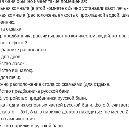
ая баня обычно имеет такие помещения:
ьная комната (в этой комнате обычно устанавливают печь - 
ая комната (расположена емкость с прохладной водой, шка
анник;.
та отдыха.
р предбанника рассчитывают по количеству людей, которые 
века, фото 2.
дбаннике располагают:
 для дров;.
йство лавок;.
йство вешалок;.
для печи;.
жно расположение стола со скамьями (для отдыха.
йство предбанника русской бани.
2. устройство предбанника русской бани.
ка - одна из основных частей русской бани, фото 3. считае
ека это 1, 8x1, 8 м. в парилке должно находиться не менее 2
го самочувствия.
йство парилки в русской бани.