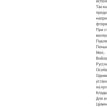
испол
Так к
предо
напри
фтори
При с
матер
Пакля
Пеньк
Мох;.
Войло
Русск
Особе
Одним
устан
на кух
Кладк
Для к
Цемен