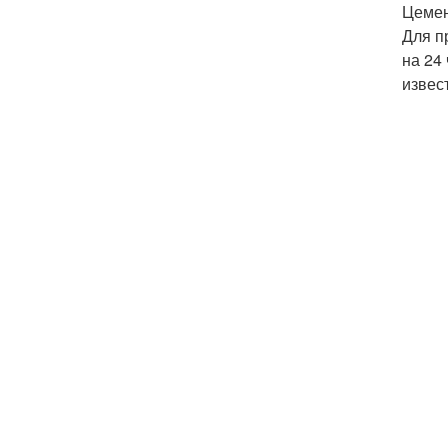
Цемен
Для п
на 24 
извест