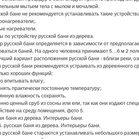
тельным мытьем тела с мылом и мочалкой.
ской бане не рекомендуется устанавливать такие устройства,
ронагреватели;.
ые нагреватели.
ы по устройству русской бани из дерева.
р русской бани определяется в зависимости от предполагае
оваться баней. На одного человека принимают 5…6 м 2 пол
чший вариант расположения русской бани - вблизи реки, оз
 русской бани рекомендуется устраивать из деревянного ср
лько хороших функций:
о впитывать влагу;.
нять практически постоянную температуру;.
янную влажность сохранять.
нно ценный сруб из сосны или ели, так как они издают спе
йствие на среду помещения, фото 5.
ая баня из дерева. Интерьеры бани.
5. русская баня из дерева. Интерьеры бани.
в русской бане стараются устанавливать небольшого разме