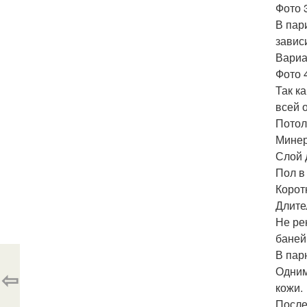
Фото 
В пар
завис
Вариа
Фото 
Так к
всей 
Потол
Минер
Слой 
Пол в
Корот
Длите
Не ре
баней
В пар
Одним
⇦
кожи.
После