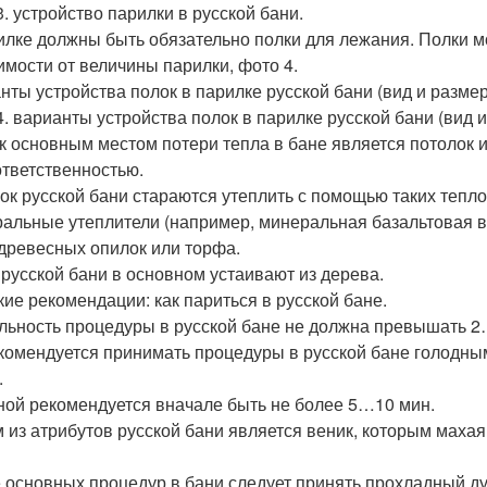
3. устройство парилки в русской бани.
илке должны быть обязательно полки для лежания. Полки м
имости от величины парилки, фото 4.
нты устройства полок в парилке русской бани (вид и размер
4. варианты устройства полок в парилке русской бани (вид 
ак основным местом потери тепла в бане является потолок и 
ответственностью.
ок русской бани стараются утеплить с помощью таких теп
альные утеплители (например, минеральная базальтовая ва
древесных опилок или торфа.
 русской бани в основном устаивают из дерева.
кие рекомендации: как париться в русской бане.
льность процедуры в русской бане не должна превышать 2
комендуется принимать процедуры в русской бане голодны
.
ной рекомендуется вначале быть не более 5…10 мин.
 из атрибутов русской бани является веник, которым маха
 основных процедур в бани следует принять прохладный ду