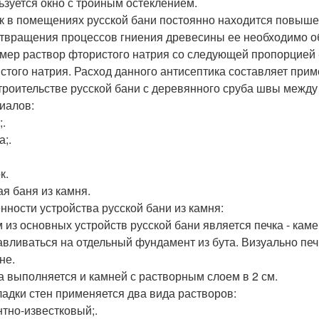
ьзуется окно с тройным остеклением.
ак в помещениях русской бани постоянно находится повыше
твращения процессов гниения древесины ее необходимо о
мер раствор фтористого натрия со следующей пропорцией - 
стого натрия. Расход данного антисептика составляет приме
троительстве русской бани с деревянного сруба швы межд
иалов:
;.
а;.
к.
ая баня из камня.
нности устройства русской бани из камня:
 из основных устройств русской бани является печка - каме
авливаться на отдельный фундамент из бута. Визуально печ
не.
а выполняется и камней с растворным слоем в 2 см.
ладки стен применяется два вида растворов:
тно-известковый;.