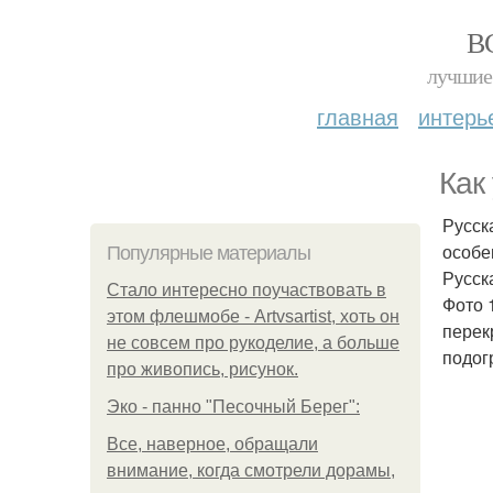
В
лучшие 
главная
интерь
Как
Русск
особе
Популярные материалы
Русск
Стало интересно поучаствовать в
Фото 1
этом флешмобе - Artvsartist, хоть он
перекр
не совсем про рукоделие, а больше
подог
про живопись, рисунок.
Эко - панно "Песочный Берег":
Все, наверное, обращали
внимание, когда смотрели дорамы,