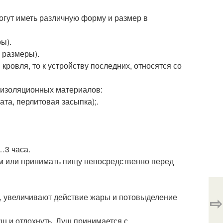
огут иметь различную форму и размер в
ы).
и размеры).
кровля, то к устройству последних, относятся со
лоизоляционных материалов:
та, перлитовая засыпка);.
…3 часа.
м или принимать пищу непосредственно перед
я, увеличивают действие жары и потовыделение
⇨
ш и отдохнуть. Душ принимается с