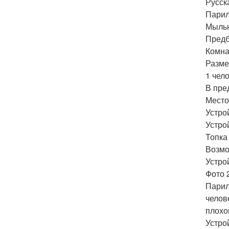
Русск
Парил
Мыльн
Предб
Комна
Разме
1 чело
В пре
Место
Устро
Устро
Топка 
Возмо
Устро
Фото 
Парил
челов
плохо
Устро