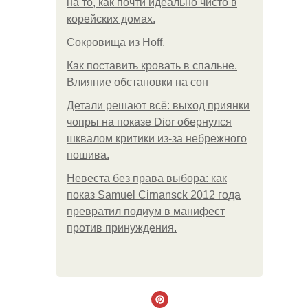
на то, как почти идеально чисто в
корейских домах.
Сокровища из Hoff.
Как поставить кровать в спальне.
Влияние обстановки на сон
Детали решают всё: выход приянки
чопры на показе Dior обернулся
шквалом критики из-за небрежного
пошива.
Невеста без права выбора: как
показ Samuel Cirnansck 2012 года
превратил подиум в манифест
против принуждения.