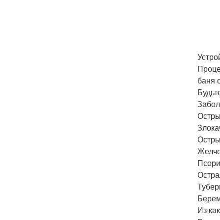
Устро
Проце
баня 
Будьт
Забол
Остры
Злока
Остры
Желче
Псори
Остра
Тубер
Берем
Из ка