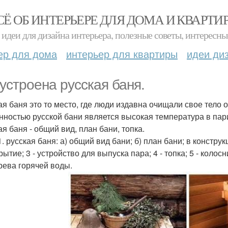
СЁ ОБ ИНТЕРЬЕРЕ ДЛЯ ДОМА И КВАРТИ
идеи для дизайна интерьера, полезные советы, интересны
ер для дома
интерьер для квартиры
идеи ди
 устроена русская баня.
ая баня это то место, где люди издавна очищали свое тело о
нностью русской бани является высокая температура в па
ая баня - общий вид, план бани, топка.
. русская баня: а) общий вид бани; б) план бани; в констру
ытие; 3 - устройство для выпуска пара; 4 - топка; 5 - колосн
рева горячей воды.