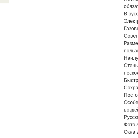
обяза
В рус
Элект
Газов
Совет
Разме
польз
Наилу
Стены
неско
Быстр
Сохра
Посто
Особе
возде
Русск
Фото 
Окна 