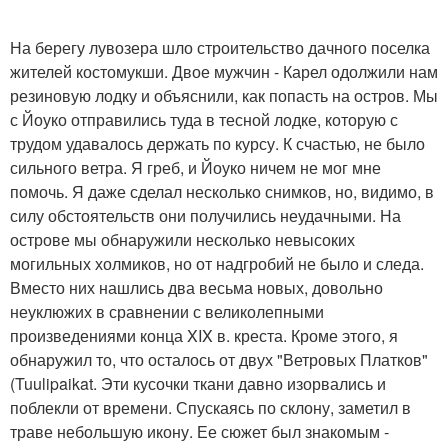
На берегу лувозера шло строительство дачного поселка
жителей костомукши. Двое мужчин - Карел одолжили нам
резиновую лодку и объяснили, как попасть на остров. Мы
с Йоуко отправились туда в тесной лодке, которую с
трудом удавалось держать по курсу. К счастью, не было
сильного ветра. Я греб, и Йоуко ничем не мог мне
помочь. Я даже сделал несколько снимков, но, видимо, в
силу обстоятельств они получились неудачными. На
острове мы обнаружили несколько невысоких
могильных холмиков, но от надгробий не было и следа.
Вместо них нашлись два весьма новых, довольно
неуклюжих в сравнении с великолепными
произведениями конца XIX в. креста. Кроме этого, я
обнаружил то, что осталось от двух "Ветровых Платков"
(Tuulipaikat. Эти кусочки ткани давно изорвались и
поблекли от времени. Спускаясь по склону, заметил в
траве небольшую икону. Ее сюжет был знакомым -