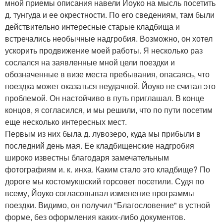
мной приемы описания навели Йоуко на мысль посетить
д. тунгуда и ее окрестности. По его сведениям, там были
действительно интересные старые кладбища и
встречались необычные надгробия. Возможно, он хотел
ускорить продвижение моей работы. Я несколько раз
сослался на заявленные мной цели поездки и
обозначенные в визе места пребывания, опасаясь, что
поездка может оказаться неудачной. Йоуко не считал это
проблемой. Он настойчиво в путь приглашал. В конце
концов, я согласился, и мы решили, что по пути посетим
еще несколько интересных мест.
Первым из них была д. лувозеро, куда мы прибыли в
последний день мая. Ее кладбищенские надгробия
широко известны благодаря замечательным
фотографиям и. к. инха. Каким стало это кладбище? По
дороге мы костомукшский горсовет посетили. Судя по
всему, Йоуко согласовывал изменение программы
поездки. Видимо, он получил "Благословение" в устной
форме, без оформления каких-либо документов.