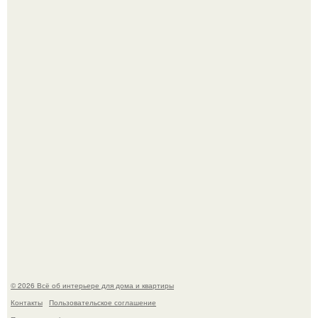
Откуда у дизайнера так много идей?
"Проиллюстрированные Люди": Томас майландер
превратил солнечные ожоги в арт - объект.
© 2026 Всё об интерьере для дома и квартиры
Контакты
Пользовательское соглашение