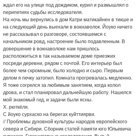
ждал его на улице под дождиком, курил и размышлял о
перипетиях судьбы исследователя.
На ночь мы вернулись в дом Катри матикайнен в тикше и
на следующий день выехали в вокнаволок. Йоуко ничего
не рассказывал о разговоре, состоявшемся с
начальником ровд, настроение было подавленным. В
довершение в вокнаволоке нам пришлось
расположиться в так называемом доме приезжих
посреди деревни, рядом с почтой. Его интерьер был
более чем скромным, было холодно и сыро. Первым
делом я печку затопил. Комната прогревалась медленно.
Я тоже согрелся за любимым занятием, когда колол
дрова, и стал планировал дальнейшую работу. Нашелся
мой знакомый гид, и задачи были ясны.
Х. рюткёля.
С йоуко сурхаско на берегах куйттиярви.
// Проблемы духовной культуры народов европейского
севера и Сибири. Сборник статей памяти юго Юльевича
сурхаско. Гуманитарные исследования. Вып. 2.