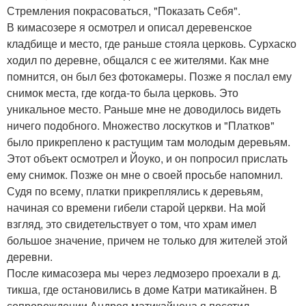
Стремления покрасоваться, "Показать Себя".
В кимасозере я осмотрел и описал деревенское
кладбище и место, где раньше стояла церковь. Сурхаско
ходил по деревне, общался с ее жителями. Как мне
помнится, он был без фотокамеры. Позже я послал ему
снимок места, где когда-то была церковь. Это
уникальное место. Раньше мне не доводилось видеть
ничего подобного. Множество лоскутков и "Платков"
было прикреплено к растущим там молодым деревьям.
Этот объект осмотрел и Йоуко, и он попросил прислать
ему снимок. Позже он мне о своей просьбе напомнил.
Судя по всему, платки прикреплялись к деревьям,
начиная со времени гибели старой церкви. На мой
взгляд, это свидетельствует о том, что храм имел
большое значение, причем не только для жителей этой
деревни.
После кимасозера мы через ледмозеро проехали в д.
тикша, где остановились в доме Катри матикайнен. В
сопровождении Андрея матикайнена я посетил