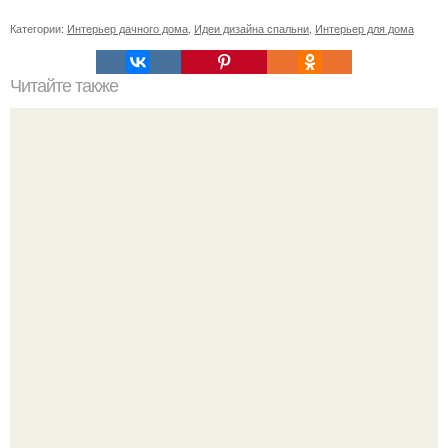
Категории:
Интерьер дачного дома
,
Идеи дизайна спальни
,
Интерьер для дома
Читайте также
Комнатные деревья: что вам нужно знать о
выращивании лимонов в доме?