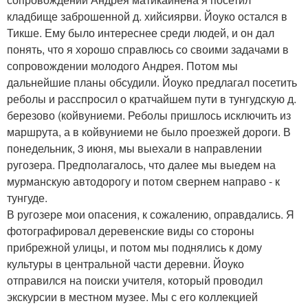
кладбище заброшенной д. хийсиярви. Йоуко остался в
Тикше. Ему было интереснее среди людей, и он дал
понять, что я хорошо справлюсь со своими задачами в
сопровождении молодого Андрея. Потом мы
дальнейшие планы обсудили. Йоуко предлагал посетить
реболы и расспросил о кратчайшем пути в тунгудскую д.
березово (койвуниеми. Реболы пришлось исключить из
маршрута, а в койвуниеми не было проезжей дороги. В
понедельник, 3 июня, мы выехали в направлении
ругозера. Предполагалось, что далее мы выедем на
мурманскую автодорогу и потом свернем направо - к
тунгуде.
В ругозере мои опасения, к сожалению, оправдались. Я
фотографировал деревенские виды со стороны
прибрежной улицы, и потом мы поднялись к дому
культуры в центральной части деревни. Йоуко
отправился на поиски учителя, который проводил
экскурсии в местном музее. Мы с его коллекцией