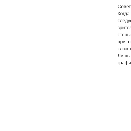
Совет
Когда
следу
зрите
стены
при э
сложн
Лишь 
графи