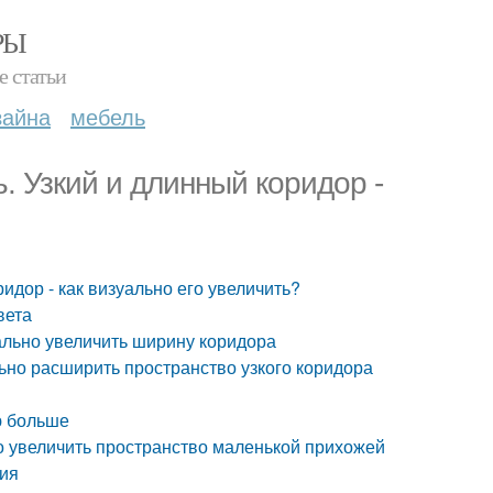
РЫ
е статьи
зайна
мебель
. Узкий и длинный коридор -
ридор - как визуально его увеличить?
вета
уально увеличить ширину коридора
льно расширить пространство узкого коридора
ю больше
о увеличить пространство маленькой прихожей
ния