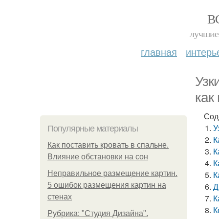
В
лучшие 
главная
интерь
Узк
как
Сод
У
Популярные материалы
К
Как поставить кровать в спальне.
К
Влияние обстановки на сон
К
Неправильное размещение картин.
К
5 ошибок размещения картин на
Д
стенах
К
К
Рубрика: "Студия Дизайна".