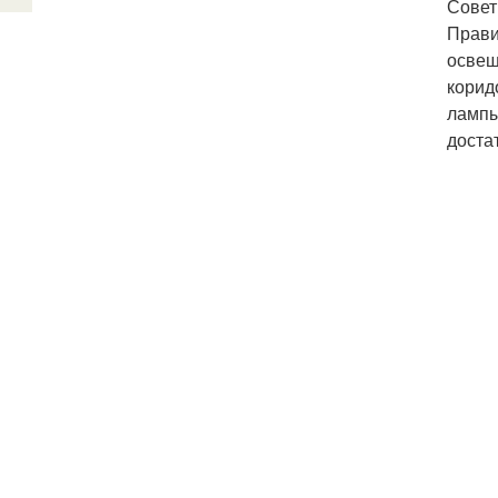
Совет
Прави
освещ
корид
лампы
доста