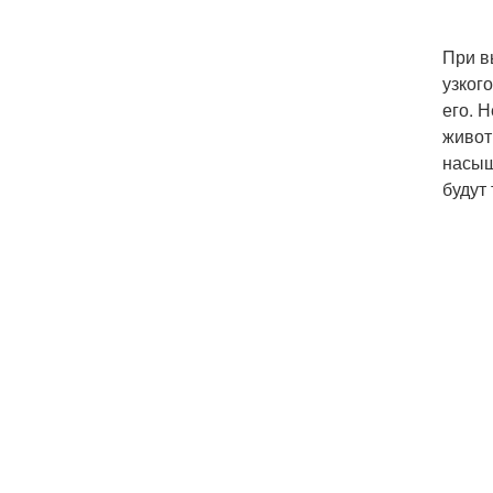
При в
узког
его. 
живот
насыщ
будут