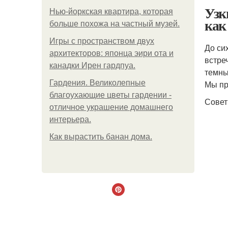
Узк
Нью-йоркская квартира, которая
как
больше похожа на частный музей.
Игры с пространством двух
До си
архитекторов: японца эири ота и
встре
канадки Ирен гардпуа.
темны
Гардения. Великолепные
Мы пр
благоухающие цветы гардении -
Совет
отличное украшение домашнего
интерьера.
Как вырастить банан дома.