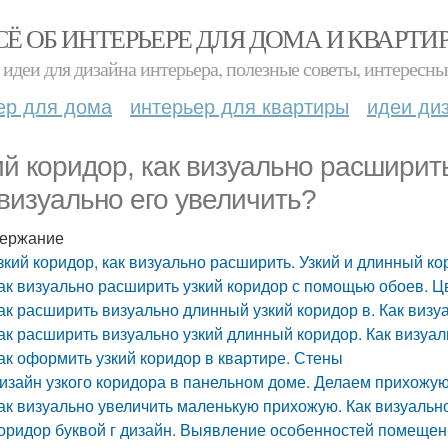
СЁ ОБ ИНТЕРЬЕРЕ ДЛЯ ДОМА И КВАРТИ
идеи для дизайна интерьера, полезные советы, интересны
ер для дома
интерьер для квартиры
идеи ди
ий коридор, как визуально расширить
 визуально его увеличить?
ержание
зкий коридор, как визуально расширить. Узкий и длинный ко
ак визуально расширить узкий коридор с помощью обоев. Ц
ак расширить визуально длинный узкий коридор в. Как виз
ак расширить визуально узкий длинный коридор. Как визуа
ак оформить узкий коридор в квартире. Стены
изайн узкого коридора в панельном доме. Делаем прихожу
ак визуально увеличить маленькую прихожую. Как визуальн
оридор буквой г дизайн. Выявление особенностей помеще