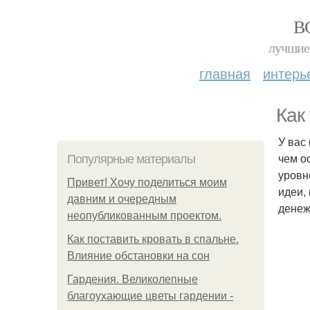
В
лучшие 
главная
интерь
Как
У вас
чем о
Популярные материалы
уровн
Привет! Хочу поделиться моим
идеи,
давним и очередным
денеж
неопубликованным проектом.
Как поставить кровать в спальне.
Влияние обстановки на сон
Гардения. Великолепные
благоухающие цветы гардении -