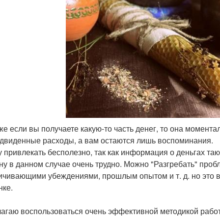
аже если вы получаете какую-то часть денег, то она момент
двиденные расходы, а вам остаются лишь воспоминания.
у привлекать бесполезно, так как информация о деньгах та
ну в данном случае очень трудно. Можно "Разгребать" проб
ичивающими убеждениями, прошлым опытом и т. д. но это вс
нке.
агаю воспользоваться очень эффективной методикой раб