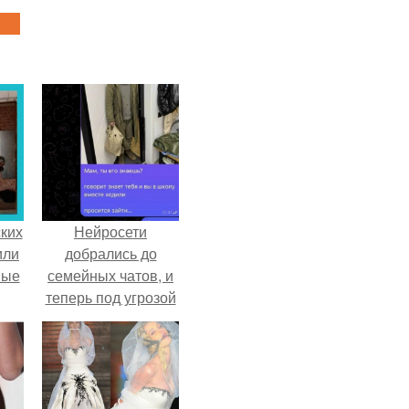
ких
Нейросети
или
добрались до
ные
семейных чатов, и
теперь под угрозой
мамины нервы.