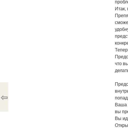
пробл
Итак,
Препя
сможе
удобн
предс
конкр
Тепер
Предс
что в
делат
Предс
внутр
⇦
попад
Ваша 
вы пр
Вы ид
Откры