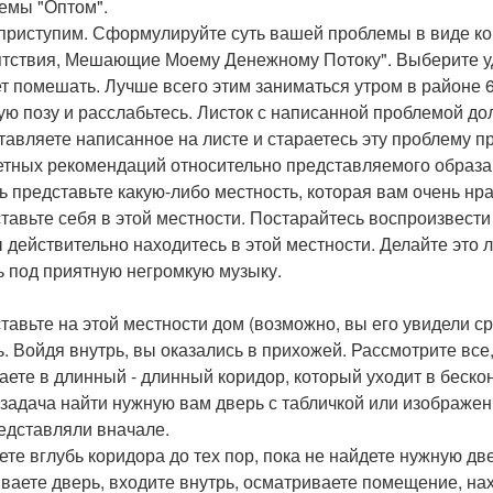
емы "Оптом".
 приступим. Сформулируйте суть вашей проблемы в виде ко
тствия, Мешающие Моему Денежному Потоку". Выберите удо
т помешать. Лучше всего этим заниматься утром в районе 6
ую позу и расслабьтесь. Листок с написанной проблемой до
тавляете написанное на листе и стараетесь эту проблему пр
етных рекомендаций относительно представляемого образа 
ь представьте какую-либо местность, которая вам очень нра
тавьте себя в этой местности. Постарайтесь воспроизвес
ы действительно находитесь в этой местности. Делайте это 
ь под приятную негромкую музыку.
тавьте на этой местности дом (возможно, вы его увидели ср
ь. Войдя внутрь, вы оказались в прихожей. Рассмотрите все
аете в длинный - длинный коридор, который уходит в беско
задача найти нужную вам дверь с табличкой или изображе
едставляли вначале.
ете вглубь коридора до тех пор, пока не найдете нужную дв
ваете дверь, входите внутрь, осматриваете помещение, на