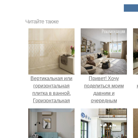
Читайте также
Вертикальная или
Привет! Хочу
горизонтальная
поделиться моим
плитка в ванной.
давним и
Горизонтальная
очередным
или вертикальная
неопубликованным
укладка плитки: так
проектом.
ли это важно