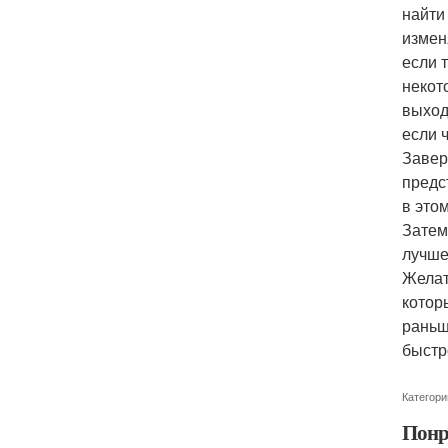
найти
измен
если 
некот
выход
если 
Завер
предс
в это
Затем
лучше
Желат
котор
раньш
быстр
Категори
Понр