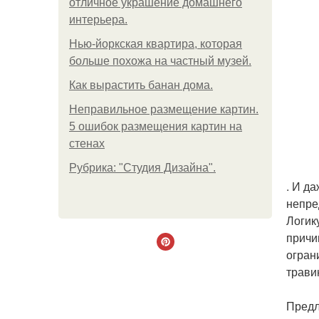
отличное украшение домашнего
интерьера.
Нью-йоркская квартира, которая
больше похожа на частный музей.
Как вырастить банан дома.
Неправильное размещение картин.
5 ошибок размещения картин на
стенах
Рубрика: "Студия Дизайна".
. И д
непре
Логик
причи
огран
трави
Предл