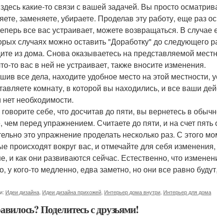
 здесь какие-то связи с вашей задачей. Вы просто осматрива
яете, заменяете, убираете. Проделав эту работу, еще раз о
теперь все вас устраивает, можете возвращаться. В случае ес
орых случаях можно оставить "Доработку" до следующего ра
ите из дома. Снова оказываетесь на представляемой местн
что-то вас в ней не устраивает, также вносите изменения.
шив все дела, находите удобное место на этой местности, 
тавляете комнату, в которой вы находились, и все ваши де
м нет необходимости.
 говорите себе, что досчитав до пяти, вы вернетесь в обычн
, чем перед упражнением. Считаете до пяти, и на счет пять 
ельно это упражнение проделать несколько раз. С этого м
ые происходят вокруг вас, и отмечайте для себя изменения
е, и как они развиваются сейчас. Естественно, что изменени
о, у кого-то медленно, едва заметно, но они все равно буду
и:
Идеи дизайна
,
Идеи дизайна прихожей
,
Интерьер дома внутри
,
Интерьер для дома
авилось? Поделитесь с друзьями!