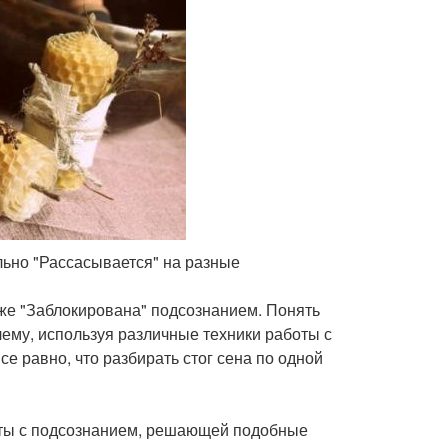
ально "Рассасывается" на разные
кже "Заблокирована" подсознанием. Понять
лему, используя различные техники работы с
е равно, что разбирать стог сена по одной
оты с подсознанием, решающей подобные