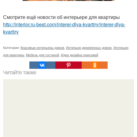
Смотрите ещё новости об интерьере для квартиры
http://interior.ru-best.com/interer-dlya-kvartiry/interer-dlya-
kvartiry
Категории:
Красивые интерьеры домов
,
Интерьер деревянных домов
,
Интерьер
для квартиры
,
Мебель для гостиной
,
Идеи дизайна прихожей
Читайте также
26 препятствий на пути к женственности.