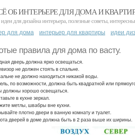
СЁ ОБ ИНТЕРЬЕРЕ ДЛЯ ДОМА И КВАРТИ
идеи для дизайна интерьера, полезные советы, интересны
ер для дома
интерьер для квартиры
идеи ди
отые правила для дома по васту.
одная дверь должна ярко освещаться.
левизор не должен стоять в спальне.
спальне не должно находиться никакой воды.
бель, по возможности, должна быть квадратной или прямоуг
лы должны хорошо освещаться.
ставьте в кухне зеркал.
ржите метлы, швабры вне кухни.
крывайте плотно двери в ванную комнату и туалет.
сота дверей в доме должна быть в 2 раза выше их ширины.