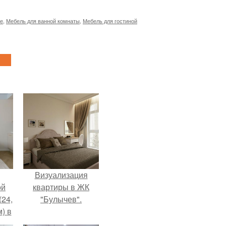
ме
,
Мебель для ванной комнаты
,
Мебель для гостиной
Визуализация
ой
квартиры в ЖК
(24,
"Булычев".
) в