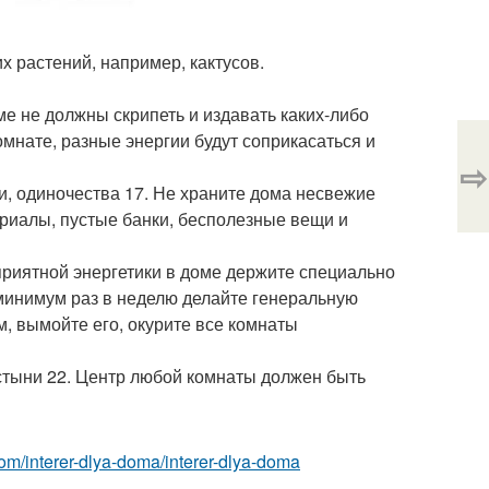
х растений, например, кактусов.
е не должны скрипеть и издавать каких-либо
омнате, разные энергии будут соприкасаться и
⇨
ти, одиночества 17. Не храните дома несвежие
риалы, пустые банки, бесполезные вещи и
оприятной энергетики в доме держите специально
минимум раз в неделю делайте генеральную
м, вымойте его, окурите все комнаты
стыни 22. Центр любой комнаты должен быть
t.com/interer-dlya-doma/interer-dlya-doma