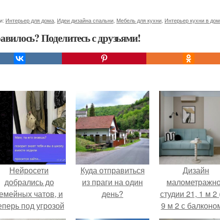
и:
Интерьер для дома
,
Идеи дизайна спальни
,
Мебель для кухни
,
Интерьер кухни в до
авилось? Поделитесь с друзьями!
Нейросети
Куда отправиться
Дизайн
добрались до
из праги на один
малометражн
емейных чатов, и
день?
студии 21, 1 м 2 
еперь под угрозой
9 м 2 с балконом
мамины нервы.
Краснодаре.