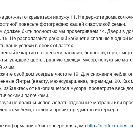
кна должны открываться наружу 11. Не держите дома колючи
 гостиной повесьте фотографию вашей счастливой семьи.
ом должен быть полностью мы проветриваем 14. Двери в дом
в 15. Не располагайте рабочий кабинет и спальню в одной к
ть ваши успехи в обоих областях.
е вешайте картин со сценами насилия, бедности, горя, смер
кты, увядшие цветы, рваную одежду, мусор, ненужные мате
й хлам.
ержите свой дом всегда в чистоте 19. Для снижения неблаг
енные Янтры (ваасту, махасударшана), пирамиды. 20. Как 
у, избавьтесь от накопившегося мусора, проветрите весь до
тическими палочками.
упруги не должны использовать отдельные матрацы или про
ден от мебели, столов и прочих предметов интерьера.
е информации об интерьере для дома
http://interior.ru-bes