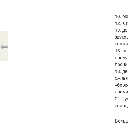
10. о
12. в
13. д
звуко
⇦
снижа
16. н
проду
прочи
18. д
оживл
уборк
арома
21. с
свобо
Больш