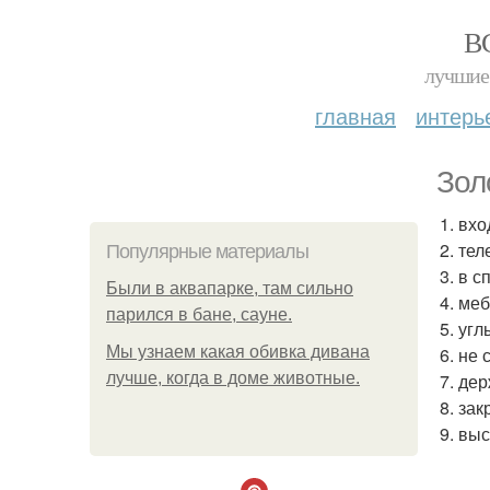
В
лучшие 
главная
интерь
Зол
1. вх
2. те
Популярные материалы
3. в 
Были в аквапарке, там сильно
4. ме
парился в бане, сауне.
5. уг
Мы узнаем какая обивка дивана
6. не 
лучше, когда в доме животные.
7. де
8. за
9. вы