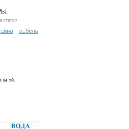
РЫ
е статьи
зайна
мебель
ольной.