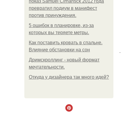
показ Samuel Cirnansck 2012 года
превратил подиум в манифест
против принуждения.
5 ошибок в планировке, из-за
которых вы теряете метры.
Как поставить кровать в спальне.
Влияние обстановки на сон
.
Дримскроллинг - новый формат
мечтательности.
Откуда у дизайнера так много идей?