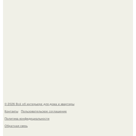
69-Летний житель Италии создал фальшивый античный
амфитеатр и долгое время успешно выдавал его за
настоящее историческое наследие.
Сокровища из Hoff.
© 2026 Всё об интерьере для дома и квартиры
Контакты
Пользовательское соглашение
Политика конфидециальности
Обратная связь