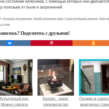
ни состояние колесиков, с помощью которых они двигаются
ку полозьев от пыли и загрязнений.
и:
Интерьер для квартиры
,
Дизайн интерьера дома
,
Стили интерьеров квартир
,
Идеи ди
 студии
авилось? Поделитесь с друзьями!
Культурный код.
Бизнес - идея:
Почему в советс
Можно сделать
производство
квартирах став