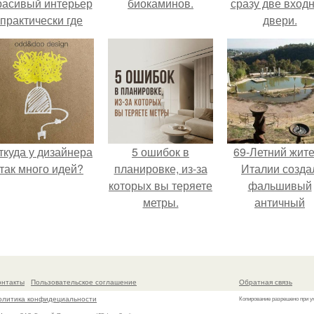
расивый интерьер
биокаминов.
сразу две вход
практически где
двери.
угодно.
ткуда у дизайнера
5 ошибок в
69-Летний жит
так много идей?
планировке, из-за
Италии созда
которых вы теряете
фальшивый
метры.
античный
амфитеатр и
долгое врем
успешно выда
его за настоящ
онтакты
Пользовательское соглашение
Обратная связь
историческо
олитика конфидециальности
Копирование разрешено при у
наследие.