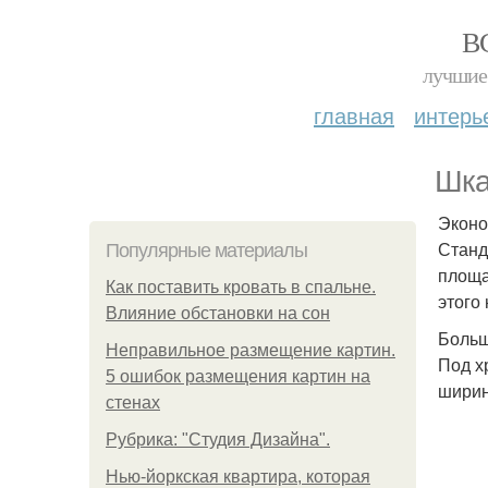
В
лучшие 
главная
интерь
Шка
Эконо
Станд
Популярные материалы
площа
Как поставить кровать в спальне.
этого
Влияние обстановки на сон
Больш
Неправильное размещение картин.
Под х
5 ошибок размещения картин на
ширин
стенах
Рубрика: "Студия Дизайна".
Нью-йоркская квартира, которая