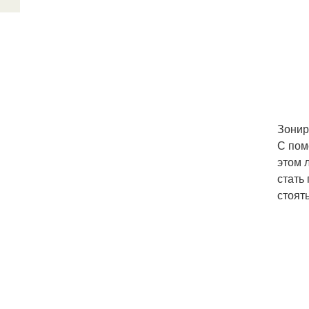
Зонир
С пом
этом 
стать
стоят