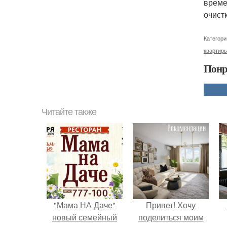
време
очист
Категори
квартиры
Понр
Читайте также
"Мама НА Даче"
Привет! Хочу
новый семейный
поделиться моим