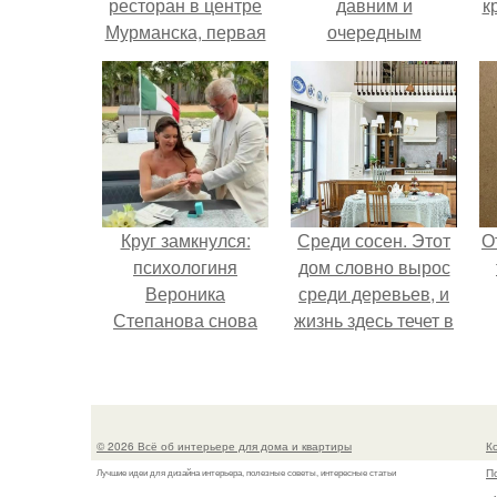
ресторан в центре
давним и
к
Мурманска, первая
очередным
уникальная
неопубликованным
митерия в городе.
проектом.
Круг замкнулся:
Среди сосен. Этот
О
психологиня
дом словно вырос
Вероника
среди деревьев, и
Степанова снова
жизнь здесь течет в
вышла замуж за
собственном ритме
собственного
- спокойно, без
бывшего мужа.
спешки и лишнего
шума.
© 2026 Всё об интерьере для дома и квартиры
К
П
Лучшие идеи для дизайна интерьера, полезные советы, интересные статьи