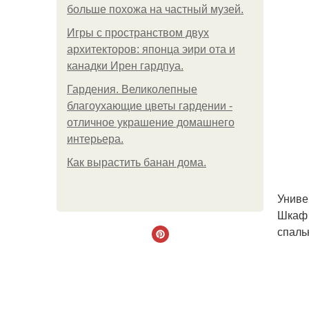
больше похожа на частный музей.
Игры с пространством двух
архитекторов: японца эири ота и
канадки Ирен гардпуа.
Гардения. Великолепные
благоухающие цветы гардении -
отличное украшение домашнего
интерьера.
Как вырастить банан дома.
Униве
Шкаф 
спаль