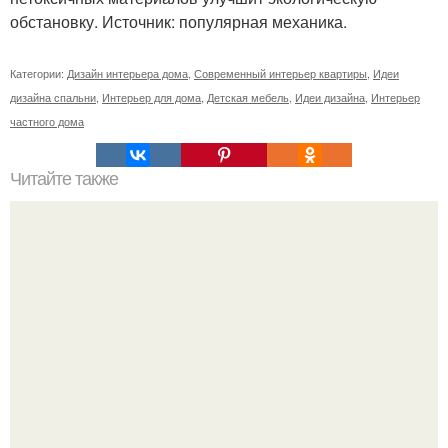
обстановку. Источник: популярная механика.
Категории:
Дизайн интерьера дома
,
Современный интерьер квартиры
,
Идеи
дизайна спальни
,
Интерьер для дома
,
Детская мебель
,
Идеи дизайна
,
Интерьер
частного дома
Читайте также
Давно не доходили руки создать очередную концепцию
правильного жилого дома.