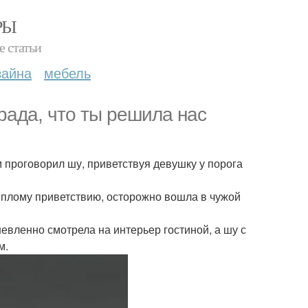
РЫ
е статьи
зайна
мебель
к рада, что ты решила нас
м проговорил шу, приветствуя девушку у порога
теплому приветствию, осторожно вошла в чужой
евленно смотрела на интерьер гостиной, а шу с
м.