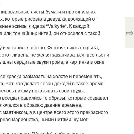
.
пировальные листы бумаги и протянула их
чах, которые рисовала девушка дрожащей от
ные эскизы лидера "Valkyrie". К каждой
⇨
 или тончайших нитей, он относился с такой
 и уставился в окно. Форточка чуть открыта,
этот ливень, не желая заканчиваться, все льет и
ышны сердитые звуки грома, а картинка в окне
все краски размазать на холсте и перемешать,
, Вот, что делает сезон дождей в такое время -
отелось никому показывать свои труды.
 всегда нравились те образы, которые создавал
ключался в образах: давние времена,
с маятником, а в центре всего этого прекрасного
корная марионетка, чьими нитями шу мог
расоту, как в "Valkyrie", сейчас редко