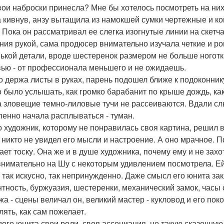
свои наброски принесла? Мне бы хотелось посмотреть на них
 кивнув, анзу вытащила из намокшей сумки чертежные и ко
. Пока он рассматривал ее слегка изогнутые линии на скет
ния рукой, сама продюсер внимательно изучала четкие и ров
ькой детали, вроде шестеренок размером не больше ноготка
ью - от профессионала меньшего и не ожидаешь.
о держа листы в руках, парень подошел ближе к подоконнику
 было услышать, как громко барабанит по крыше дождь, как 
 а зловещие темно-лиловые тучи не рассеиваются. Вдали сл
пенно начала расплываться - туман.
то художник, которому не понравилась своя картина, решил 
 никто не увидел его мысли и настроение. А оно мрачное. Пф
ает тоску. Она же и в душе художника, почему ему и не зах
внимательно на Шу с некоторым удивлением посмотрела. Ей
; так искусно, так непринужденно. Даже смысл его юнита за
нтность, буржуазия, шестеренки, механический замок, часы 
жа - сцены величал он, великий мастер - кукловод и его по
лять, как сам пожелает.
ого юнита свои роли, своя ассоциация, но такую сказочную к