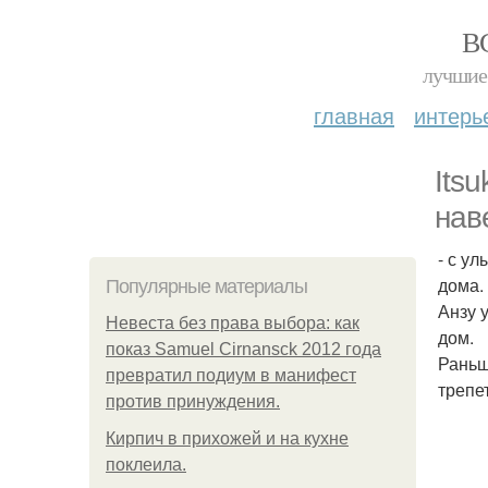
В
лучшие 
главная
интерь
Itsu
нав
- с у
дома.
Популярные материалы
Анзу 
Невеста без права выбора: как
дом.
показ Samuel Cirnansck 2012 года
Раньш
превратил подиум в манифест
трепе
против принуждения.
Кирпич в прихожей и на кухне
поклеила.