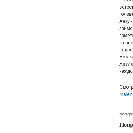
встре
голов
Анзу -
займе
замет
за нее
- пра
можем
Анзу 
каждо
Смотр
malenk
Категори
Понр