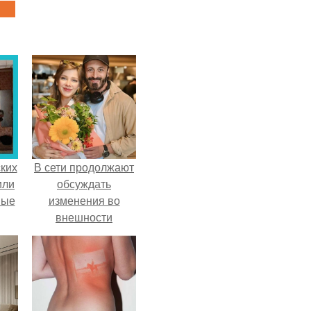
ких
В сети продолжают
или
обсуждать
ные
изменения во
внешности
актрисы.