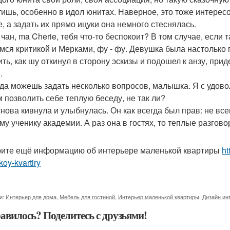
тишь, особенно в идол юнитах. Наверное, это тоже интерес
е, а задать их прямо ицуки она немного стеснялась.
 чан, ma Cherie, тебя что-то беспокоит? В том случае, если 
мся критикой и Мерками, фу - фу. Девушка была настолько 
ить, как шу откинул в сторону эскизы и подошел к анзу, пр
.
вда можешь задать несколько вопросов, малышка. Я с удово
 позволить себе теплую беседу, не так ли?
снова кивнула и улыбнулась. Он как всегда был прав: не вс
му ученику академии. А раз она в гостях, то теплые разгов
ите ещё информацию об интерьере маленькой квартиры
ht
oy-kvartiry
и:
Интерьер для дома
,
Мебель для гостиной
,
Интерьер маленькой квартиры
,
Дизайн ин
авилось? Поделитесь с друзьями!