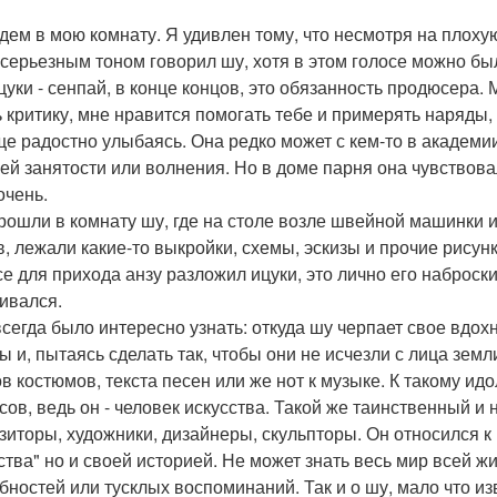
йдем в мою комнату. Я удивлен тому, что несмотря на плоху
- серьезным тоном говорил шу, хотя в этом голосе можно был
 ицуки - сенпай, в конце концов, это обязанность продюсера
 критику, мне нравится помогать тебе и примерять наряды,
ще радостно улыбаясь. Она редко может с кем-то в академии
оей занятости или волнения. Но в доме парня она чувствова
очень.
рошли в комнату шу, где на столе возле швейной машинки и
в, лежали какие-то выкройки, схемы, эскизы и прочие рисун
се для прихода анзу разложил ицуки, это лично его наброски
ивался.
всегда было интересно узнать: откуда шу черпает свое вдох
ы и, пытаясь сделать так, чтобы они не исчезли с лица земл
в костюмов, текста песен или же нот к музыке. К такому идол
сов, ведь он - человек искусства. Такой же таинственный и
зиторы, художники, дизайнеры, скульпторы. Он относился к 
ства" но и своей историей. Не может знать весь мир всей ж
бностей или тусклых воспоминаний. Так и о шу, мало что из