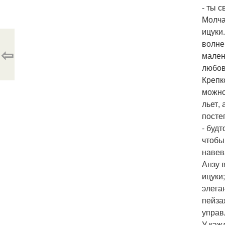
- ты 
Молча
ицуки
волне
⇦
мален
любов
Крепк
можно
льет,
посте
- буд
чтобы
навев
Анзу 
ицуки
элега
пейза
управ
У кажд