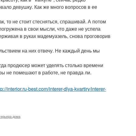
овало девушку. Как же много вопросов в ее
так, то не стоит стесняться, спрашивай. А потом
погружена в свои мысли, что даже не успела
идерживая в руках мадемуазель, снова проговорив
льствием на них отвечу. Не каждый день мы
егда продюсер может уделять столько времени
оры не помешают в работе, не правда ли.
tp://interior.ru-best.com/interer-dlya-kvartiry/interer-
терьера дома