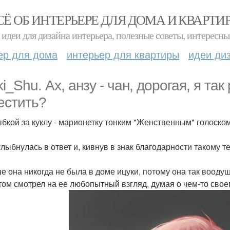
СЁ ОБ ИНТЕРЬЕРЕ ДЛЯ ДОМА И КВАРТИ
идеи для дизайна интерьера, полезные советы, интересны
ер для дома
интерьер для квартиры
идеи ди
ki_Shu. Ах, анзу - чан, дорогая, я та
естить?
лыбкой за куклу - марионетку тонким "Женственным" голоско
улыбнулась в ответ и, кивнув в знак благодарности такому 
е она никогда не была в доме ицуки, потому она так воодуш
том смотрел на ее любопытный взгляд, думая о чем-то свое