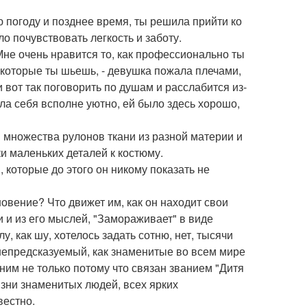
ю погоду и позднее время, ты решила прийти ко
о почувствовать легкость и заботу.
. Мне очень нравится то, как профессионально ты
 которые ты шьешь, - девушка пожала плечами,
 вот так поговорить по душам и расслабится из-
ла себя всполне уютно, ей было здесь хорошо,
 множества рулонов ткани из разной материи и
ки маленьких деталей к костюму.
, которые до этого он никому показать не
новение? Что движет им, как он находит свои
и и из его мыслей, "Замораживает" в виде
у, как шу, хотелось задать сотню, нет, тысячи
 непредсказуемый, как знаменитые во всем мире
ним не только потому что связан званием "Дитя
изни знаменитых людей, всех ярких
вестно.