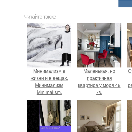
Читайте также
Минимализм в
Маленькая, но
С
жизни и в вещах.
практичная
Минимализм
квартира у моря 48
р
Minimalism.
кв.
Минимализм "По-
женски": моя жизнь
- мои правила.