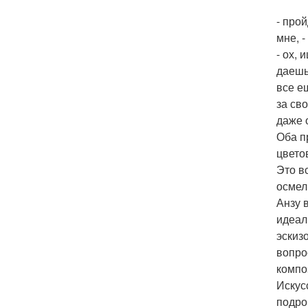
- про
мне, 
- ох,
даешь
все е
за св
даже 
Оба п
цвето
Это в
осмел
Анзу 
идеал
эскизо
вопро
компо
Искус
подро