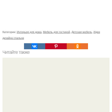
Категории:
Интерьер для дома
,
Мебель для гостиной
,
Детская мебель
,
Идеи
дизайна спальни
Читайте также
Минимализм в жизни и в вещах. Минимализм
Minimalism. Минимализм "По-женски": моя жизнь - мои
правила.