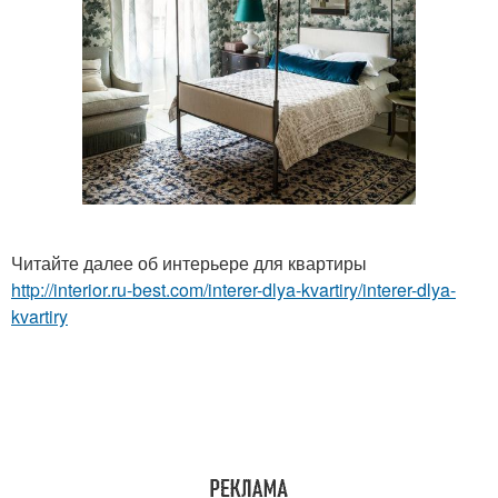
Читайте далее об интерьере для квартиры
http://interior.ru-best.com/interer-dlya-kvartiry/interer-dlya-
kvartiry