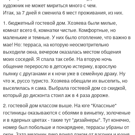
художник не может мириться много с чем.
Итак, за 7 дней я сменила 6 мест проживания, из них.
1. бюджетный гостевой дом. Хозяева были милые,
комнат всего 6, комнатки чистые. Комфортные, но
маленькие и темные. У них было отопление, что важно в
мае! Но: терраса, на которую неосмотрительно
выходили окна, вечером оказалась местом общения
моих соседей. Я спала так себе. На вторую ночь
общение переросло в детскую истерику, взрослую
пьянку с друганами и к ночи уже в семейную драку. Ну
что ж, руссо туристо. Хозяева обещали их выселить, но
выселилась я сама. Выбрала гостевой дом со скидкой,
который до дисконта стоил аж в 4 раза дороже.
2. гостевой дом классом выше. На юге "Классные"
гостиницы оказываются с обоями в виньетку, золоченые
и в ядерных цветах - такие тут "дизайнеры". Тут конечно,
номер был побольше и понаряднее, террасы убраны от
окон. Зато мезонин дико вонял лаком от вагонки и кухня