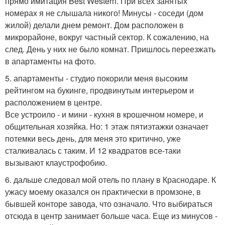
прямо имитация Best Western. При всех занятых
номерах я не слышала никого! Минусы - соседи (дом
жилой) делали днем ремонт. Дом расположен в
микрорайоне, вокруг частный сектор. К сожалению, на
след. День у них не было комнат. Пришлось переезжать
в апартаменты на фото.
5. апартаменты - студио покорили меня высоким
рейтингом на букинге, продвинутым интерьером и
расположением в центре.
Все устроило - и мини - кухня в крошечном номере, и
общительная хозяйка. Но: 1 этаж пятиэтажки означает
потемки весь день, для меня это критично, уже
сталкивалась с таким. И 12 квадратов все-таки
вызывают клаустрофобию.
6. дальше следовал мой отель по плану в Краснодаре. К
ужасу моему оказался он практически в промзоне, в
бывшей конторе завода, что означало. Что выбираться
отсюда в центр занимает больше часа. Еще из минусов -