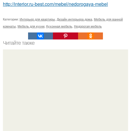
http://interior.ru-best.com/mebel/nedorogaya-mebel
Категории:
Интерьер для квартиры
,
Дизайн интерьера дома
,
Мебель для ванной
комнаты
,
Мебель для кухни
,
Кухонная мебель
,
Недорогая мебель
Читайте также
Маршрут вокруг станции метро "Чернышевская" - 13
мест.