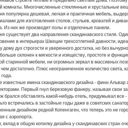
й комнаты. Многочисленные стеклянные и хрустальные вещи
ня популярна дешевая, легкая и практичная мебель, выде
иалами для изготовления столов, стульев, кроватей и дива
а. Из них же производят полы и отделочные панели.
ня существует два направления скандинавского стиля. Оди
овение в интерьерах Швеции трехсотлетней давности, идеа
у дому дух строгости и уверенного достатка, но без вычу
 больше склонен к мягкости и изяществу, простоте и функци
ой старинной мебели, ни огромных зеркал в массивных позо
 чем достаточно. Плюс неограниченное количество света, ка
 года.
 известные имена скандинавского дизайна - финн Альвар а
екторами. Первый гнул березовую фанеру, называя свои з
уж брался обставлять какой-нибудь отель, придумывал все - 
льто встречались в застойные годы даже в советских санато
венным дизайном родной Копенгаген, что теперь это не горо
ая с аэропорта.
и, вклад в общую копилку дизайна у скандинавских стран о