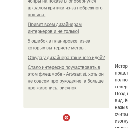
чопры на показе Dior обернулся
шквалом критики из-за небрежного
пошива.
Привет всем дизайнерам
интерьеров и не только!
5 ошибок в планировке, из-за
которых вы теряете метры.
Откуда у дизайнера так много идей?
Истор
Стало интересно поучаствовать в
правл
этом флешмобе - Artvsartist, хоть он
полно
не совсем про рукоделие, а больше
север
про живопись, рисунок.
Поздн
вид. 
назыв
счита
изогн
мода 