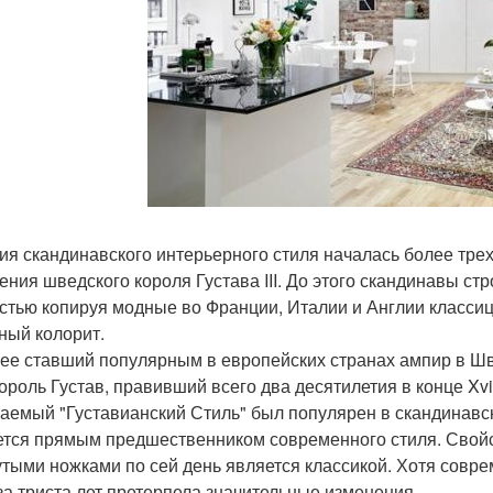
ия скандинавского интерьерного стиля началась более трехсо
ения шведского короля Густава III. До этого скандинавы ст
стью копируя модные во Франции, Италии и Англии класси
ный колорит.
ее ставший популярным в европейских странах ампир в Ш
Король Густав, правивший всего два десятилетия в конце Xvii
аемый "Густавианский Стиль" был популярен в скандинавск
ется прямым предшественником современного стиля. Свой
утыми ножками по сей день является классикой. Хотя совре
за триста лет претерпела значительные изменения.