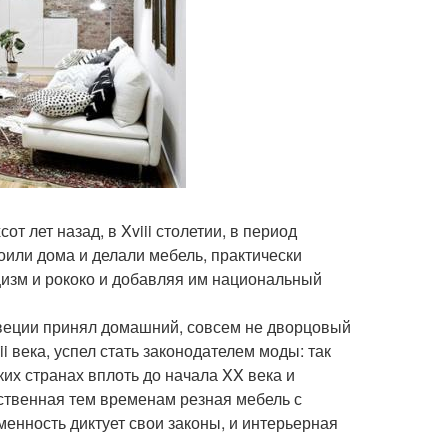
т лет назад, в Xviii столетии, в период
роили дома и делали мебель, практически
цизм и рококо и добавляя им национальный
веции принял домашний, совсем не дворцовый
i века, успел стать законодателем моды: так
их странах вплоть до начала XX века и
ственная тем временам резная мебель с
менность диктует свои законы, и интерьерная