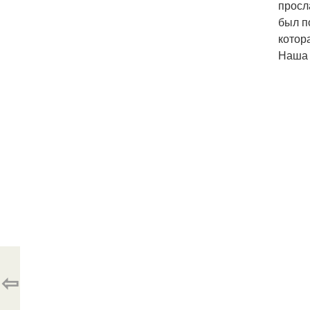
просл
был п
котор
Наша 
⇦