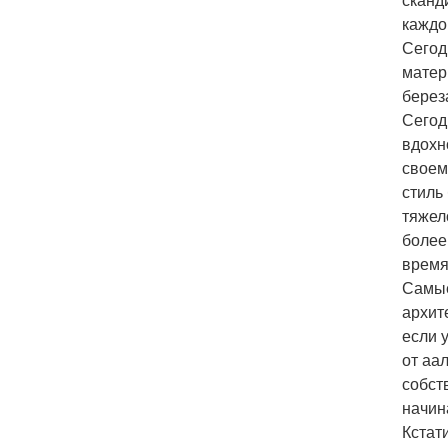
каждо
Сегод
матер
берез
Сегод
вдохн
своем
стиль
тяжел
более
время
Самые
архит
если 
от аа
собст
начин
Кстат