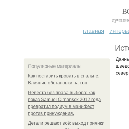
В
лучшие 
главная
интерь
Ист
Данны
шведс
Популярные материалы
север
Как поставить кровать в спальне.
Влияние обстановки на сон
Невеста без права выбора: как
показ Samuel Cirnansck 2012 года
превратил подиум в манифест
против принуждения.
Детали решают всё: выход приянки