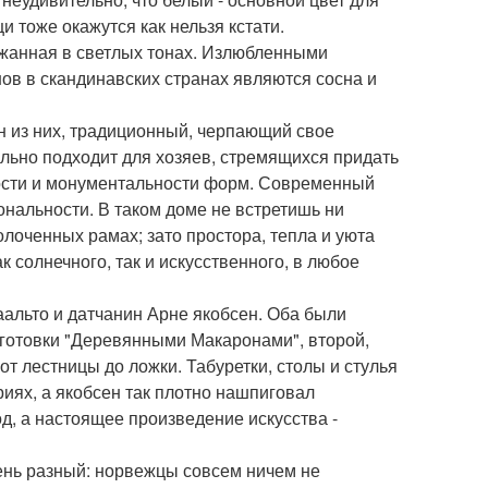
 тоже окажутся как нельзя кстати.
ржанная в светлых тонах. Излюбленными
нов в скандинавских странах являются сосна и
н из них, традиционный, черпающий свое
льно подходит для хозяев, стремящихся придать
рности и монументальности форм. Современный
ональности. В таком доме не встретишь ни
лоченных рамах; зато простора, тепла и уюта
к солнечного, так и искусственного, в любое
альто и датчанин Арне якобсен. Оба были
аготовки "Деревянными Макаронами", второй,
от лестницы до ложки. Табуретки, столы и стулья
риях, а якобсен так плотно нашпиговал
д, а настоящее произведение искусства -
чень разный: норвежцы совсем ничем не