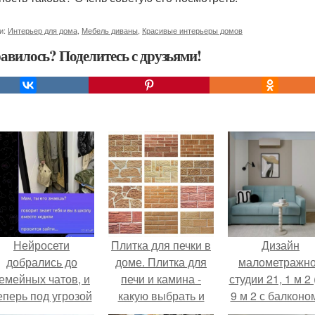
и:
Интерьер для дома
,
Мебель диваны
,
Красивые интерьеры домов
авилось? Поделитесь с друзьями!
Нейросети
Плитка для печки в
Дизайн
добрались до
доме. Плитка для
малометражн
емейных чатов, и
печи и камина -
студии 21, 1 м 2 
еперь под угрозой
какую выбрать и
9 м 2 с балконом
мамины нервы.
какой лучше
Краснодаре.