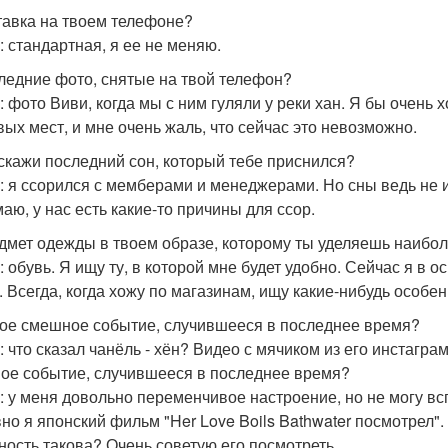
ставка на твоем телефоне?
: стандартная, я ее не меняю.
следние фото, снятые на твой телефон?
: фото Виви, когда мы с ним гуляли у реки хан. Я бы очень
вых мест, и мне очень жаль, что сейчас это невозможно.
сскажи последний сон, который тебе приснился?
: я ссорился с мемберами и менеджерами. Но сны ведь не 
маю, у нас есть какие-то причины для ссор.
едмет одежды в твоем образе, которому ты уделяешь наиб
: обувь. Я ищу ту, в которой мне будет удобно. Сейчас я в
. Всегда, когда хожу по магазинам, ищу какие-нибудь особе
мое смешное событие, случившееся в последнее время?
: что сказал чанёль - хён? Видео с мячиком из его инстагра
ное событие, случившееся в последнее время?
: у меня довольно переменчивое настроение, но не могу всп
но я японский фильм "Her Love Boils Bathwater посмотрел".
ность такова? Очень советую его посмотреть.