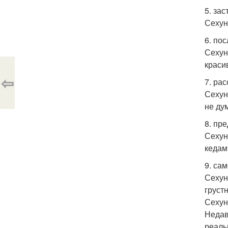
5. за
Сехун
6. по
Сехун
краси
⇦
7. ра
Сехун
не ду
8. пр
Сехун
кедам
9. са
Сехун
груст
Сехун
Недав
реаль