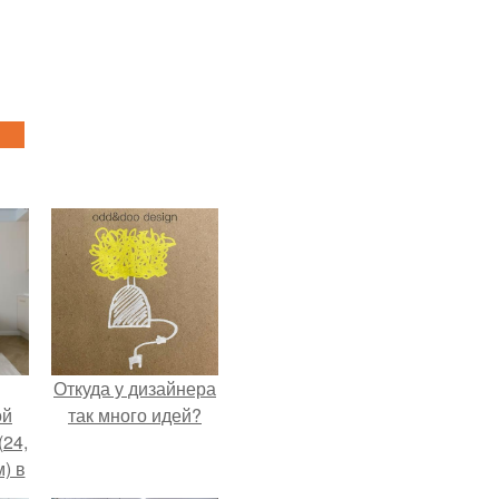
Откуда у дизайнера
ой
так много идей?
(24,
) в