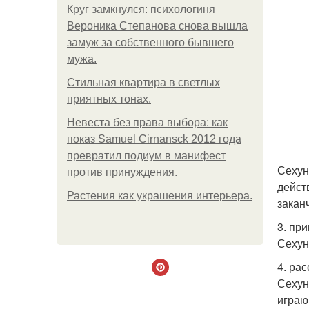
Круг замкнулся: психологиня
Вероника Степанова снова вышла
замуж за собственного бывшего
мужа.
Стильная квартира в светлых
приятных тонах.
Невеста без права выбора: как
показ Samuel Cirnansck 2012 года
превратил подиум в манифест
Сехун
против принуждения.
дейст
Растения как украшения интерьера.
закан
3. пр
Сехун:
4. ра
Сехун
играю