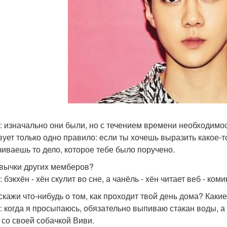
: изначально они были, но с течением времени необходимост
вует только одно правило: если ты хочешь выразить какое-
чиваешь то дело, которое тебе было поручено.
ивычки других мемберов?
 бэкхён - хён скулит во сне, а чанёль - хён читает веб - коми
сскажи что-нибудь о том, как проходит твой день дома? Каки
: когда я просыпаюсь, обязательно выпиваю стакан воды, а
 со своей собачкой Виви.