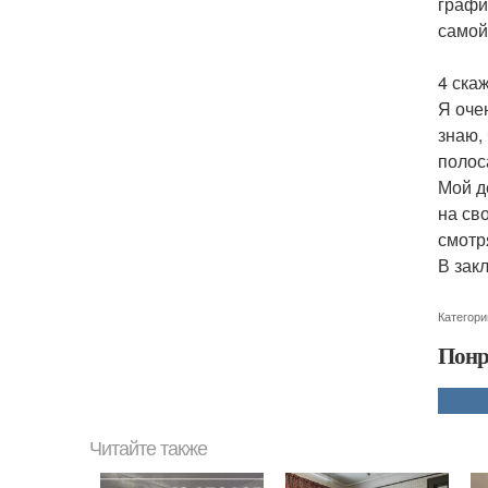
графи
самой
4 ска
Я оче
знаю,
полос
Мой д
на св
смотр
В зак
Категори
Понр
Читайте также