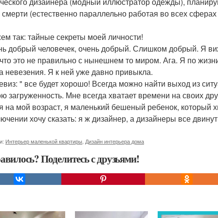
ческого дизайнера (модный иллюстратор одежды), планирую
 смерти (естественно параллельно работая во всех сферах д
жем так: тайные секреты моей личности!
нь добрый человечек, очень добрый. Слишком добрый. Я виж
 что это не правильно с нынешнем то миром. Ага. Я по жизн
а невезения. Я к ней уже давно привыкла.
евиз: " все будет хорошо! Всегда можно найти выход из сит
ою загруженность. Мне всегда хватает времени на своих друз
я на мой возраст, я маленький бешеный ребенок, который х
лючении хочу сказать: я ж дизайнер, а дизайнеры все двину
и:
Интерьер маленькой квартиры
,
Дизайн интерьера дома
авилось? Поделитесь с друзьями!