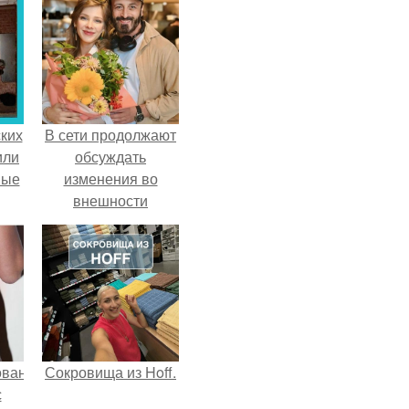
ких
В сети продолжают
или
обсуждать
ные
изменения во
внешности
актрисы.
ованные
Сокровища из Hoff.
с