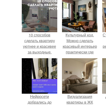
10 способов
Культурный код.
С
сделать квартиру
Можно сделать
уютнее и красивее
красивый интерьер
р
за выходные.
практически где
угодно.
Нейросети
Визуализация
добрались до
квартиры в ЖК