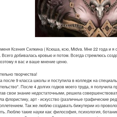
 меня Ксения Силкина ( Ксюша, ксю, Midva. Мне 22 года и я 
. Всего добивалась кровью и потом. Всегда стремлюсь соз
Поэтому я вас и ваше мнение ценю.
ательно творчества!
а после 9 класса школы и поступила в колледж на специа
тельство". После 4 долгих годков моего труда, я получила
тав свои знание недостаточными, решила совершенствоват
ла флористику, арт - искусство (различные графические ред
оплетением. Так же люблю создавать бижутерии из проволо
ить. Люблю такие науки как: философия, психология, ботаник