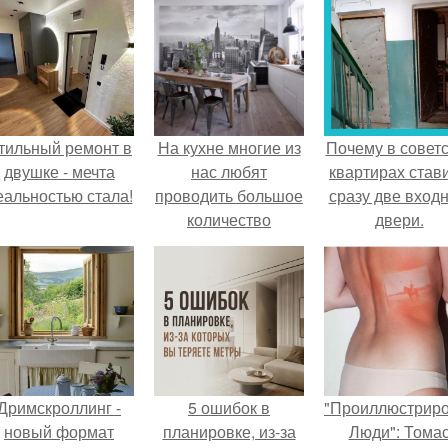
тильный ремонт в
На кухне многие из
Почему в советс
двушке - мечта
нас любят
квартирах став
еальностью стала!
проводить большое
сразу две вход
количество
двери.
времени.
Дримскроллинг -
5 ошибок в
"Проиллюстрир
новый формат
планировке, из-за
Люди": Тома