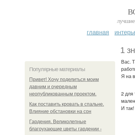
В
лучшие 
главная
интерь
1 з
Вас. 
работ
Популярные материалы
Я на 
Привет! Хочу поделиться моим
давним и очередным
2 для
неопубликованным проектом.
мален
Как поставить кровать в спальне.
И так!
Влияние обстановки на сон
Гардения. Великолепные
благоухающие цветы гардении -