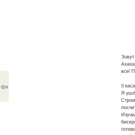
Зовут
Ахаха
все! 
⇦
3 кас
Я ушл
Строи
посчи
Изучи
бисер
готов