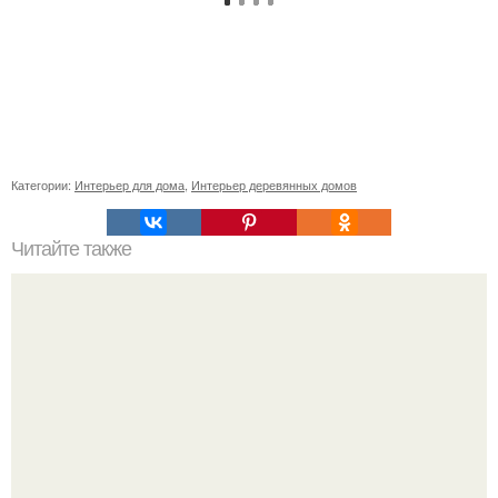
Категории:
Интерьер для дома
,
Интерьер деревянных домов
Читайте также
Плитка для печки в доме. Плитка для печи и камина -
какую выбрать и какой лучше обложить печь в доме.