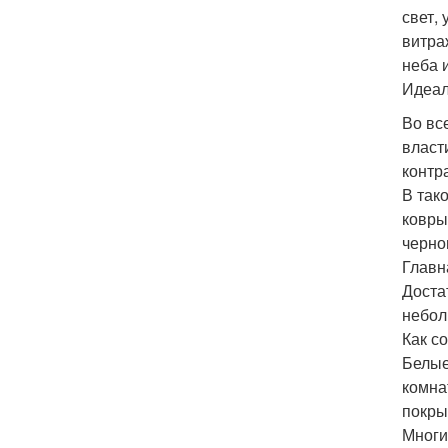
свет,
витра
неба 
Идеал
Во вс
власт
контр
В так
ковры
черно
Главн
Доста
небол
Как с
Белые
комна
покры
Многи