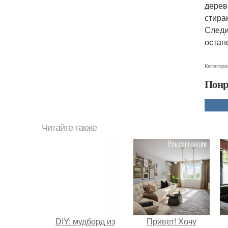
дерев
стира
Следи
остан
Категори
Понр
Читайте также
DIY: мудборд из
Привет! Хочу