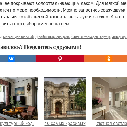
а, ее покрывают водоотталкивающим лаком. Для мягкой меб
ются по мере необходимости. Можно запастись сразу двумя
ть за чистотой светлой комнаты не так уж и сложно. А вот 
овить свой выбор именно на нем.
и:
Мебель для гостиной
,
Дизайн интерьера дома
,
Стили интерьеров квартир
,
Интерьер 
авилось? Поделитесь с друзьями!
Культурный код.
10 самых красивых
Уютная светл