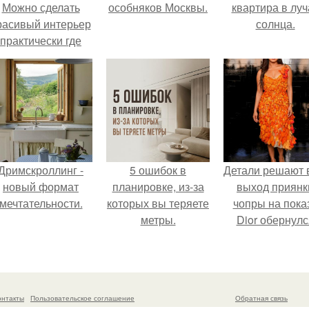
Можно сделать
особняков Москвы.
квартира в луч
расивый интерьер
солнца.
практически где
угодно.
Дримскроллинг -
5 ошибок в
Детали решают 
новый формат
планировке, из-за
выход приянк
мечтательности.
которых вы теряете
чопры на пока
метры.
Dior обернулс
шквалом крити
из-за небрежно
пошива.
онтакты
Пользовательское соглашение
Обратная связь