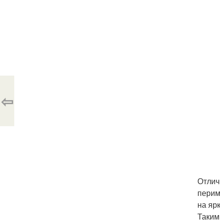
⇦
Отлич
перим
на яр
Таким