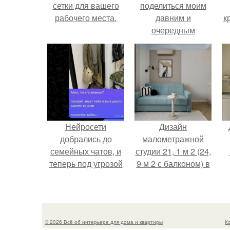
сетки для вашего
поделиться моим
рабочего места.
давним и
к
очередным
неопубликованным
проектом.
Нейросети
Дизайн
добрались до
малометражной
семейных чатов, и
студии 21, 1 м 2 (24,
теперь под угрозой
9 м 2 с балконом) в
мамины нервы.
Краснодаре.
© 2026 Всё об интерьере для дома и квартиры
К