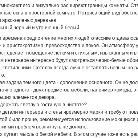
 умножают его и визуально расширяют границы комнаты. О
жные окна в просторной комнате. Потрясающий вид обеспече
и ярко-зеленых деревьев!
ьный черный и утонченный белый.
е времена предпочтение многих людей классике отдавалось
и и аристократизма, превосходства и покоя. Он атмосферу 
аст сделает помещение легким и стильным, изысканным и в 
ом интерьере интересно будут смотреться черно-белые обо
, светильники. Потолок всегда лучше оставлять белым, но 
го.
ая задача темного цвета - дополнение основного. Он не до
точно одного - двух предметов мебели, например комода, эт
ьших элементов декора.
одержать светлую гостиную в чистоте?
 детали интерьера и стены чрезмерно марки и требуют пов
той было проще, рекомендуется использование моющихся о
тиями проблем возникнуть не должно.
х пугает мысль о белой мебели. В этом случае тоже есть ре