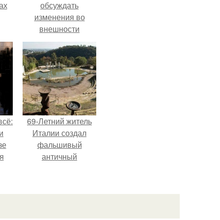
ах
обсуждать
изменения во
внешности
актрисы.
всё:
69-Летний житель
и
Италии создал
зе
фальшивый
я
античный
ки
амфитеатр и
го
долгое время
успешно выдавал
его за настоящее
историческое