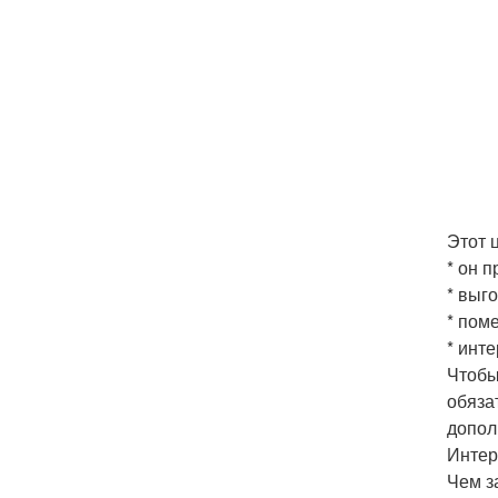
Этот 
* он 
* выг
* пом
* инт
Чтобы
обяза
допол
Интер
Чем з