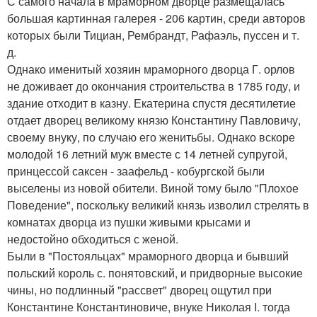
С самого начала в мраморном дворце размещалась
большая картинная галерея - 206 картин, среди авторов
которых были Тициан, Рембрандт, Рафаэль, пуссен и т.
д.
Однако именитый хозяин мраморного дворца Г. орлов
не доживает до окончания строительства в 1785 году, и
здание отходит в казну. Екатерина спустя десятилетие
отдает дворец великому князю Константину Павловичу,
своему внуку, по случаю его женитьбы. Однако вскоре
молодой 16 летний муж вместе с 14 летней супругой,
принцессой саксен - заафельд - кобургской были
выселены из новой обители. Виной тому было "Плохое
Поведение", поскольку великий князь изволил стрелять в
комнатах дворца из пушки живыми крысами и
недостойно обходиться с женой.
Были в "Постояльцах" мраморного дворца и бывший
польский король с. понятовский, и придворные высокие
чины, но подлинный "рассвет" дворец ощутил при
Константине Константиновиче, внуке Николая I. тогда