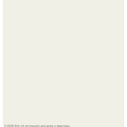
5 ошибок в планировке, из-за которых вы теряете метры.
"Проиллюстрированные Люди": Томас майландер
превратил солнечные ожоги в арт - объект.
© 2026 Всё об интерьере для дома и квартиры