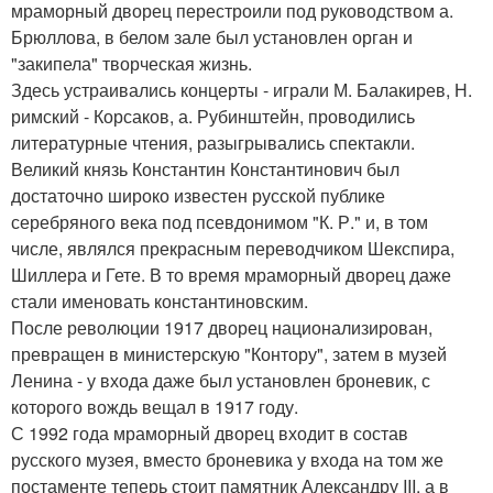
мраморный дворец перестроили под руководством а.
Брюллова, в белом зале был установлен орган и
"закипела" творческая жизнь.
Здесь устраивались концерты - играли М. Балакирев, Н.
римский - Корсаков, а. Рубинштейн, проводились
литературные чтения, разыгрывались спектакли.
Великий князь Константин Константинович был
достаточно широко известен русской публике
серебряного века под псевдонимом "К. Р." и, в том
числе, являлся прекрасным переводчиком Шекспира,
Шиллера и Гете. В то время мраморный дворец даже
стали именовать константиновским.
После революции 1917 дворец национализирован,
превращен в министерскую "Контору", затем в музей
Ленина - у входа даже был установлен броневик, с
которого вождь вещал в 1917 году.
С 1992 года мраморный дворец входит в состав
русского музея, вместо броневика у входа на том же
постаменте теперь стоит памятник Александру III, а в