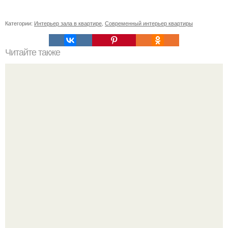
Категории:
Интерьер зала в квартире
,
Современный интерьер квартиры
Читайте также
Как хранить обувь: идеи, фото.