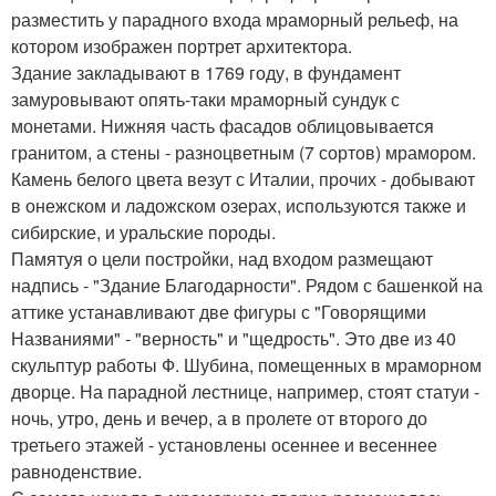
разместить у парадного входа мраморный рельеф, на
котором изображен портрет архитектора.
Здание закладывают в 1769 году, в фундамент
замуровывают опять-таки мраморный сундук с
монетами. Нижняя часть фасадов облицовывается
гранитом, а стены - разноцветным (7 сортов) мрамором.
Камень белого цвета везут с Италии, прочих - добывают
в онежском и ладожском озерах, используются также и
сибирские, и уральские породы.
Памятуя о цели постройки, над входом размещают
надпись - "Здание Благодарности". Рядом с башенкой на
аттике устанавливают две фигуры с "Говорящими
Названиями" - "верность" и "щедрость". Это две из 40
скульптур работы Ф. Шубина, помещенных в мраморном
дворце. На парадной лестнице, например, стоят статуи -
ночь, утро, день и вечер, а в пролете от второго до
третьего этажей - установлены осеннее и весеннее
равноденствие.