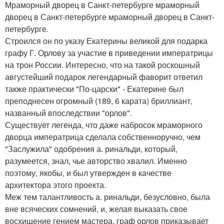
Мраморный дворец в Санкт-петербурге мраморный
дворец в Санкт-петербурге мраморный дворец в Санкт-
петербурге.
Строился он по указу Екатерины великой для подарка
графу Г. Орлову за участие в приведении императрицы
на трон России. Интересно, что на такой роскошный
августейший подарок легендарный фаворит ответил
также практически "По-царски" - Екатерине был
преподнесен огромный (189, 6 карата) бриллиант,
названный впоследствии "орлов".
Существует легенда, что даже набросок мраморного
дворца императрица сделала собственноручно, чем
"Заслужила" одобрения а. ринальди, который,
разумеется, знал, чье авторство хвалил. Именно
поэтому, якобы, и был утвержден в качестве
архитектора этого проекта.
Меж тем талантливость а. ринальди, безусловно, была
вне всяческих сомнений, и, желая выказать свое
восхищение гением мастера, граф орлов приказывает