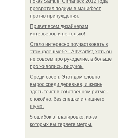
показ Samuel Cirnansck 2012 года
превратил подиум в манифест
против принуждения.
Привет всем дизайнерам
интерьеров и не только!
Стало интересно поучаствовать в
этом флешмобе - Artvsartist, хоть он
не совсем про рукоделие, а больше
про живопись, рисунок.
Среди сосен. Этот дом словно
вырос среди деревьев, и жизнь
здесь течет в собственном ритме -
спокойно, без спешки и лишнего
шума.
5 ошибок в планировке, из-за
которых вы теряете метры.