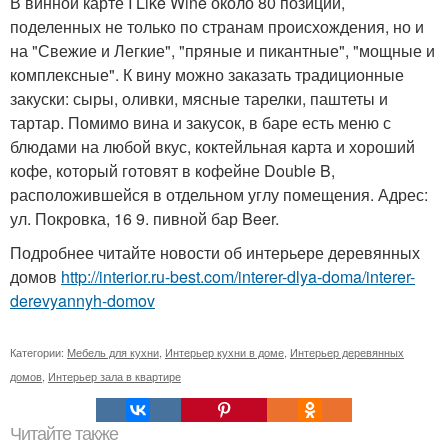
В винной карте I Like Wine около 80 позиций,
поделенных не только по странам происхождения, но и
на "Свежие и Легкие", "пряные и пикантные", "мощные и
комплексные". К вину можно заказать традиционные
закуски: сыры, оливки, мясные тарелки, паштеты и
тартар. Помимо вина и закусок, в баре есть меню с
блюдами на любой вкус, коктейльная карта и хороший
кофе, который готовят в кофейне Double B,
расположившейся в отдельном углу помещения. Адрес:
ул. Покровка, 16 9. пивной бар Beer.
Подробнее читайте новости об интерьере деревянных
домов
http://interior.ru-best.com/interer-dlya-doma/interer-
derevyannyh-domov
Категории:
Мебель для кухни
,
Интерьер кухни в доме
,
Интерьер деревянных
домов
,
Интерьер зала в квартире
Читайте также