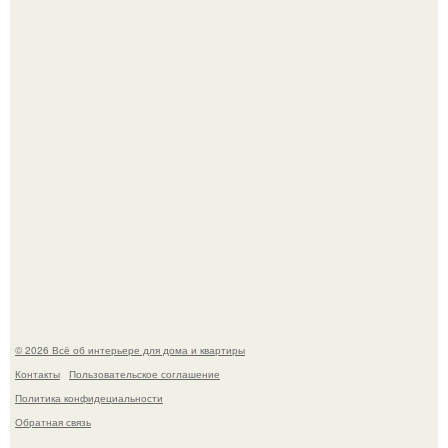
В Японии бесплатно раздают дома самураев - звучит как
план на новую жизнь.
Опишите интерьер кухни в 2-3 словах.
© 2026 Всё об интерьере для дома и квартиры
Контакты
Пользовательское соглашение
Политика конфидециальности
Обратная связь